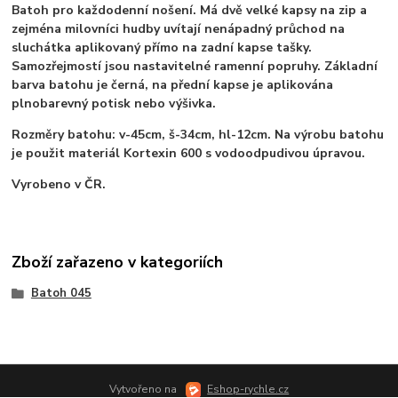
Batoh pro každodenní nošení. Má dvě velké kapsy na zip a
zejména milovníci hudby uvítají nenápadný průchod na
sluchátka aplikovaný přímo na zadní kapse tašky.
Samozřejmostí jsou nastavitelné ramenní popruhy. Základní
barva batohu je černá, na přední kapse je aplikována
plnobarevný potisk nebo výšivka.
Rozměry batohu: v-45cm, š-34cm, hl-12cm. Na výrobu batohu
je použit materiál Kortexin 600 s vodoodpudivou úpravou.
Vyrobeno v ČR.
Zboží zařazeno v kategoriích
Batoh 045
Vytvořeno na
Eshop-rychle.cz