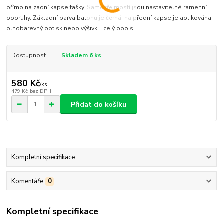
přímo na zadní kapse tašky. Samozřejmostí jsou nastavitelné ramenní
popruhy. Základní barva batohu je černá, na přední kapse je aplikována
plnobarevný potisk nebo výšivk...
celý popis
Dostupnost
Skladem 6 ks
580 Kč
/
ks
479 Kč
bez DPH
Přidat do košíku
Kompletní specifikace
Komentáře
0
Kompletní specifikace