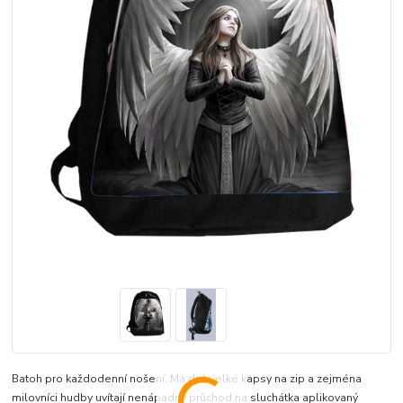
Batoh pro každodenní nošení. Má dvě velké kapsy na zip a zejména
milovníci hudby uvítají nenápadný průchod na sluchátka aplikovaný