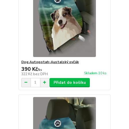
Dog Autopotah-Austalský ovčák
390 Kč
/
ks
Skladem 10 ks
322 Kč
bez DPH
Přidat do košíku