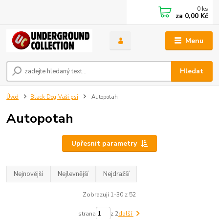
0
ks
za
0,00 Kč
Menu
Hledat
Úvod
Black Dog-Vaši psi
Autopotah
Autopotah
Upřesnit parametry
Nejnovější
Nejlevnější
Nejdražší
Zobrazuji 1-30 z 52
strana
z 2
další