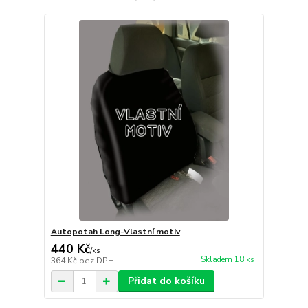
Autopotah Long-Vlastní motiv
440 Kč
/
ks
Skladem 18 ks
364 Kč
bez DPH
Přidat do košíku