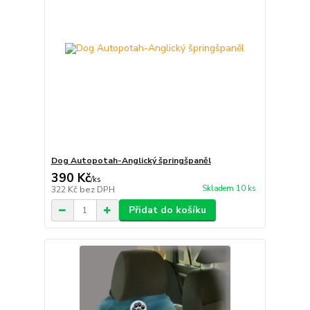
Dog Autopotah-Anglický špringšpaněl
390 Kč
/
ks
Skladem 10 ks
322 Kč
bez DPH
Přidat do košíku