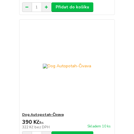
Přidat do košíku
Dog Autopotah-Čivava
390 Kč
/
ks
Skladem 10 ks
322 Kč
bez DPH