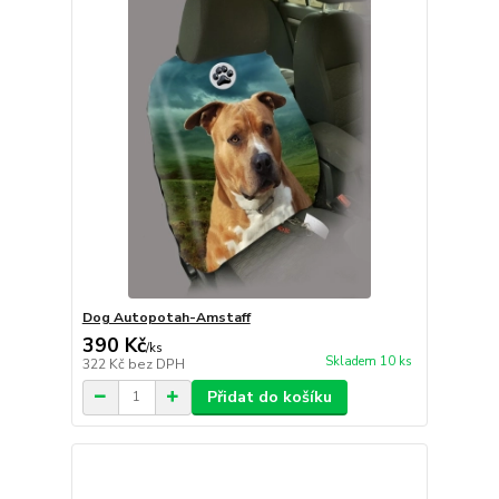
Dog Autopotah-Amstaff
390 Kč
/
ks
Skladem 10 ks
322 Kč
bez DPH
Přidat do košíku