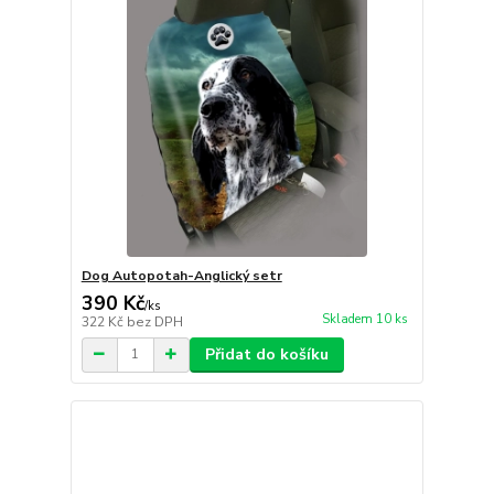
Dog Autopotah-Anglický setr
390 Kč
/
ks
Skladem 10 ks
322 Kč
bez DPH
Přidat do košíku