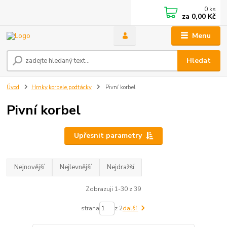
0
ks
za
0,00 Kč
Menu
Hledat
Úvod
Hrnky,korbele,podtácky
Pivní korbel
Pivní korbel
Upřesnit parametry
Nejnovější
Nejlevnější
Nejdražší
Zobrazuji 1-30 z 39
strana
z 2
další