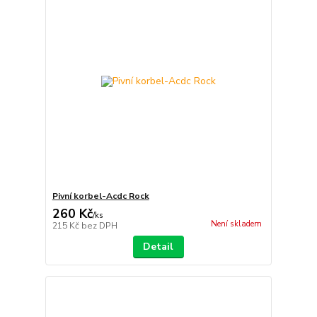
Pivní korbel-Acdc Rock
260 Kč
/
ks
Není skladem
215 Kč
bez DPH
Detail