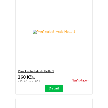
Pivní korbel-Acdc Hells 1
260 Kč
/
ks
Není skladem
215 Kč
bez DPH
Detail