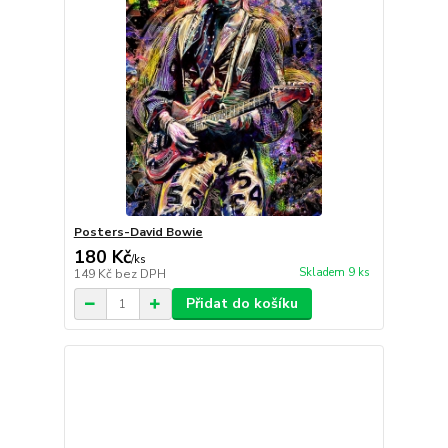
Posters-David Bowie
180 Kč
/
ks
Skladem 9 ks
149 Kč
bez DPH
Přidat do košíku