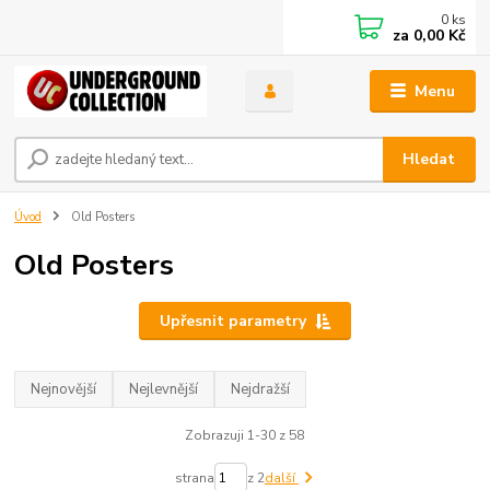
0
ks
za
0,00 Kč
Menu
Hledat
Úvod
Old Posters
Old Posters
Upřesnit parametry
Nejnovější
Nejlevnější
Nejdražší
Zobrazuji 1-30 z 58
strana
z 2
další