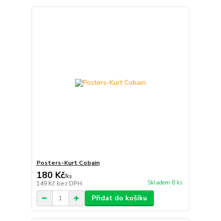
Posters-Kurt Cobain
180 Kč
/
ks
Skladem 8 ks
149 Kč
bez DPH
Přidat do košíku