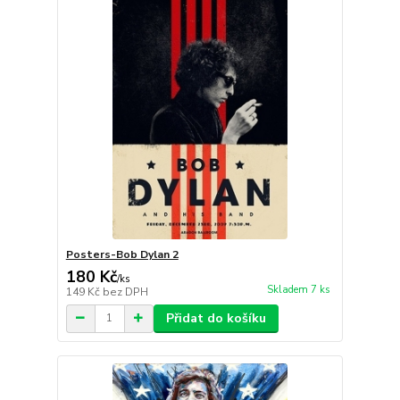
Posters-Bob Dylan 2
180 Kč
/
ks
Skladem 7 ks
149 Kč
bez DPH
Přidat do košíku