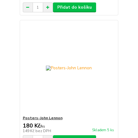
Přidat do košíku
Posters-John Lennon
180 Kč
/
ks
Skladem 5 ks
149 Kč
bez DPH