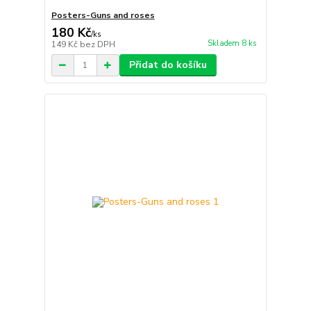
Posters-Guns and roses
180 Kč
/
ks
Skladem 8 ks
149 Kč
bez DPH
Přidat do košíku