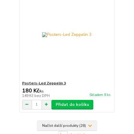
Posters-Led Zeppelin 3
180 Kč
/
ks
Skladem 8 ks
149 Kč
bez DPH
Přidat do košíku
Načíst další produkty (28)