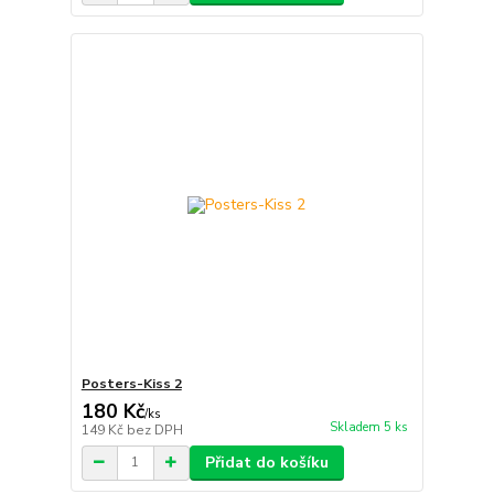
Posters-Kiss 2
180 Kč
/
ks
Skladem 5 ks
149 Kč
bez DPH
Přidat do košíku