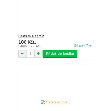
Posters-Doors 2
180 Kč
/
ks
Skladem 7 ks
149 Kč
bez DPH
Přidat do košíku