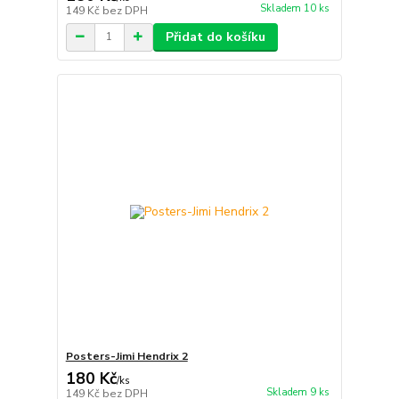
Skladem 10 ks
149 Kč
bez DPH
Přidat do košíku
Posters-Jimi Hendrix 2
180 Kč
/
ks
Skladem 9 ks
149 Kč
bez DPH