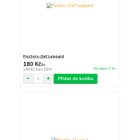
Posters-Def Leppard
180 Kč
/
ks
Skladem 1 ks
149 Kč
bez DPH
Přidat do košíku