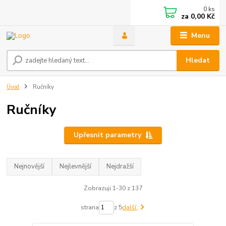
0
ks
za
0,00 Kč
Menu
Hledat
Úvod
Ručníky
Ručníky
Upřesnit parametry
Nejnovější
Nejlevnější
Nejdražší
Zobrazuji 1-30 z 137
strana
z 5
další