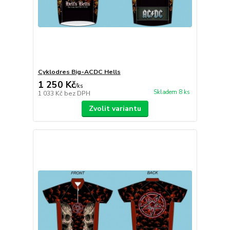
Cyklodres Big-ACDC Hells
1 250 Kč
/
ks
Skladem 8 ks
1 033 Kč
bez DPH
Zvolit variantu