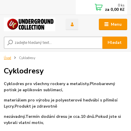
0
ks
za
0,00 Kč
Menu
Hledat
Úvod
Cyklodresy
Cyklodresy
Cyklodres pro všechny rockery a metalisty.Plnobarevný
potisk je aplikován sublimací,
materiálem pro výrobu je polyesterové hedvábí s příměsí
Lycry.Produkt je zdravotně
nezávadný.Termín dodání dresu je cca.10 dnů.Pokud jste si
vybrali vlatní motiv,