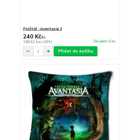
Polštář -Avantasia 3
240 Kč
/
ks
Skladem 6 ks
198 Kč
bez DPH
Přidat do košíku