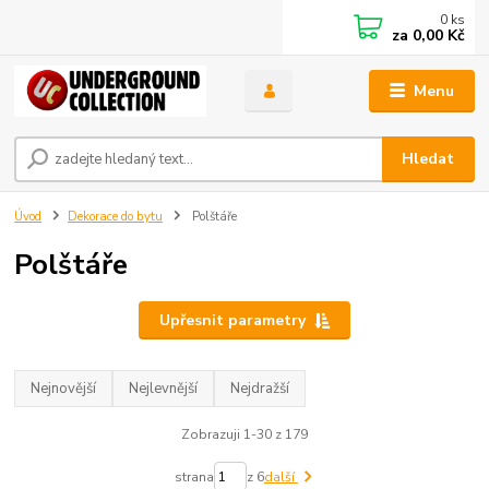
0
ks
za
0,00 Kč
Menu
Hledat
Úvod
Dekorace do bytu
Polštáře
Polštáře
Upřesnit parametry
Nejnovější
Nejlevnější
Nejdražší
Zobrazuji 1-30 z 179
strana
z 6
další