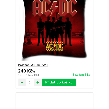
Polštář -ACDC PWT
240 Kč
/
ks
Skladem 8 ks
198 Kč
bez DPH
Přidat do košíku