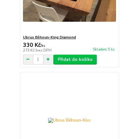
Ubrus Běhoun-King Diamond
330 Kč
/
ks
Skladem 5 ks
273 Kč
bez DPH
Přidat do košíku