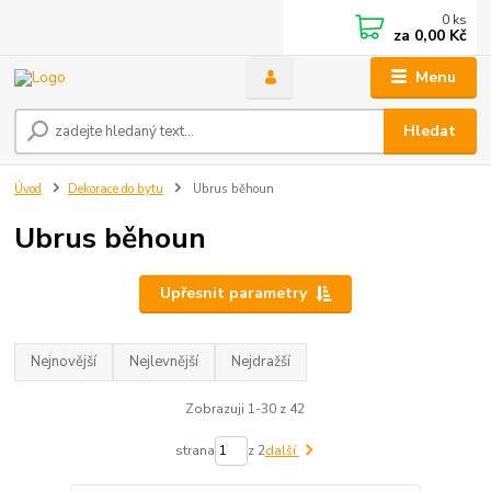
0
ks
za
0,00 Kč
Menu
Hledat
Úvod
Dekorace do bytu
Ubrus běhoun
Ubrus běhoun
Upřesnit parametry
Nejnovější
Nejlevnější
Nejdražší
Zobrazuji 1-30 z 42
strana
z 2
další