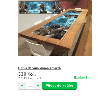
Ubrus Běhoun-Amon Amarth
330 Kč
/
ks
Skladem 8 ks
273 Kč
bez DPH
Přidat do košíku