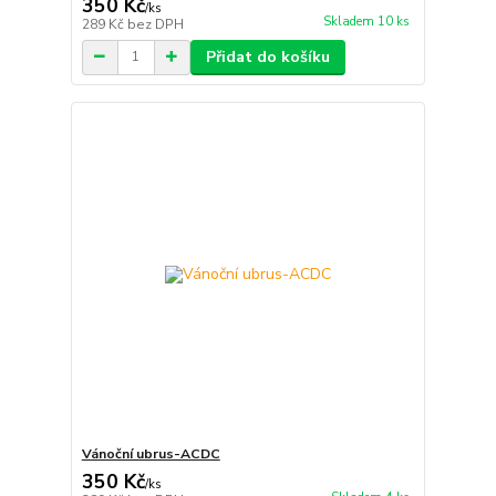
350 Kč
/
ks
Skladem 10 ks
289 Kč
bez DPH
Přidat do košíku
Vánoční ubrus-ACDC
350 Kč
/
ks