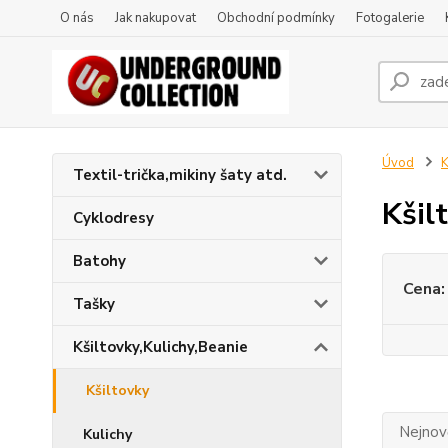
O nás
Jak nakupovat
Obchodní podmínky
Fotogalerie
Úvod
K
Textil-trička,mikiny šaty atd.
Kšil
Cyklodresy
Batohy
Cena:
Tašky
Kšiltovky,Kulichy,Beanie
Kšiltovky
Nejnově
Kulichy