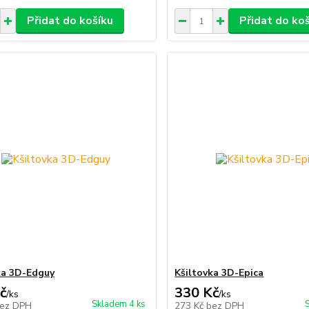
Přidat do košíku
Přidat do ko
ka 3D-Edguy
Kšiltovka 3D-Epica
č
330 Kč
/
ks
/
ks
Skladem 4 ks
ez DPH
273 Kč
bez DPH