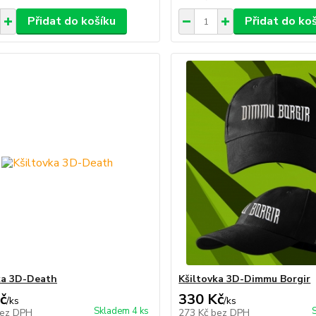
Přidat do košíku
Přidat do ko
ka 3D-Death
Kšiltovka 3D-Dimmu Borgir
č
330 Kč
/
ks
/
ks
Skladem 4 ks
ez DPH
273 Kč
bez DPH