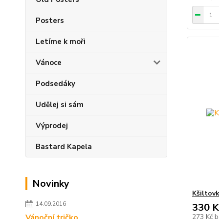
Posters
Letíme k moři
Vánoce
Podsedáky
Udělej si sám
Výprodej
Bastard Kapela
Novinky
Kšilto
14.09.2016
330 K
Vánoční tričko
273 Kč
b