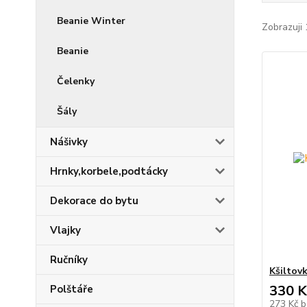
Beanie Winter
Zobrazuji 
Beanie
Čelenky
Šály
Nášivky
Hrnky,korbele,podtácky
Dekorace do bytu
Vlajky
Ručníky
Kšiltov
330 K
Polštáře
273 Kč
b