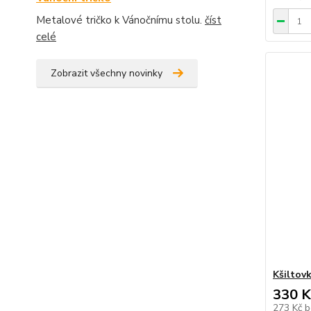
Metalové tričko k Vánočnímu stolu.
číst
celé
Zobrazit všechny novinky
Kšiltov
330 K
273 Kč
b