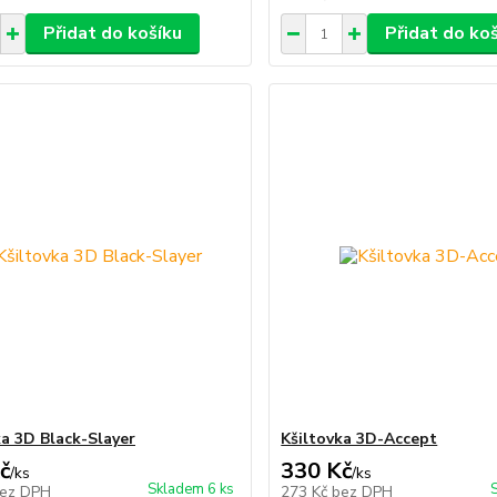
Přidat do košíku
Přidat do ko
ka 3D Black-Slayer
Kšiltovka 3D-Accept
č
330 Kč
/
ks
/
ks
Skladem 6 ks
ez DPH
273 Kč
bez DPH