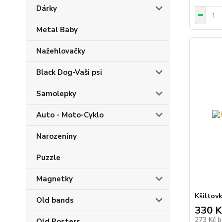
Dárky
Metal Baby
Nažehlovačky
Black Dog-Vaši psi
Samolepky
Auto - Moto-Cyklo
Narozeniny
Puzzle
Magnetky
Kšiltov
Old bands
330 K
273 Kč
b
Old Posters