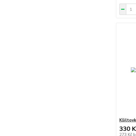
Kšiltov
330 K
273 Kč
b