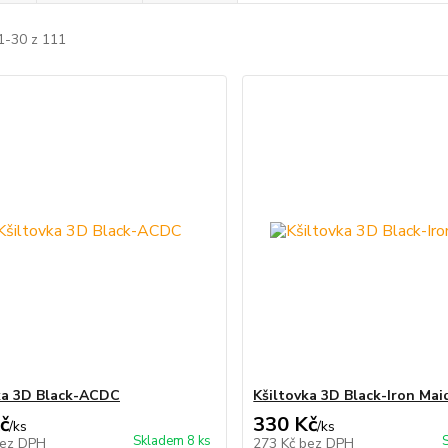
1-30 z 111
ka 3D Black-ACDC
Kšiltovka 3D Black-Iron Mai
č
330 Kč
/
ks
/
ks
Skladem 8 ks
ez DPH
273 Kč
bez DPH