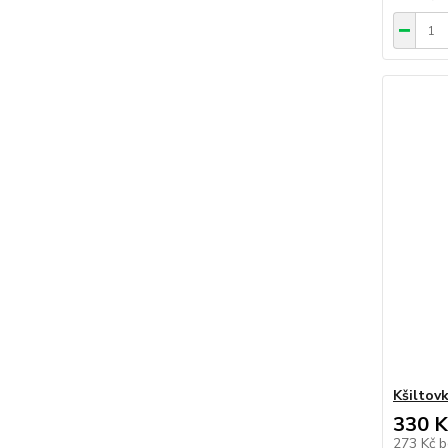
Kšiltov
330 K
273 Kč
b