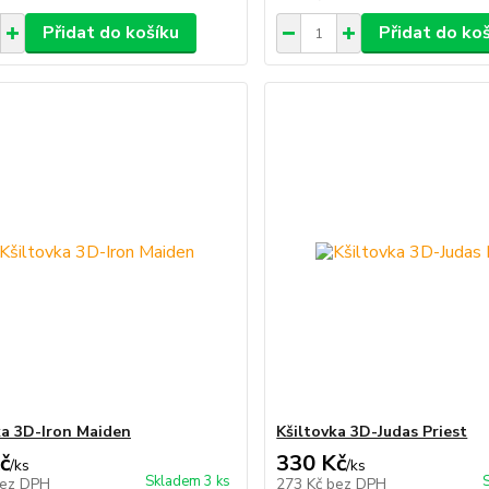
Přidat do košíku
Přidat do ko
ka 3D-Iron Maiden
Kšiltovka 3D-Judas Priest
č
330 Kč
/
ks
/
ks
Skladem 3 ks
ez DPH
273 Kč
bez DPH