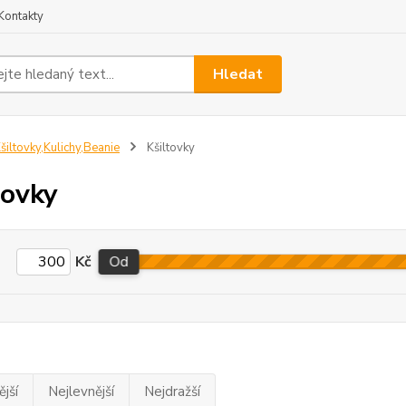
Kontakty
Hledat
šiltovky,Kulichy,Beanie
Kšiltovky
tovky
Kč
Od
jší
Nejlevnější
Nejdražší