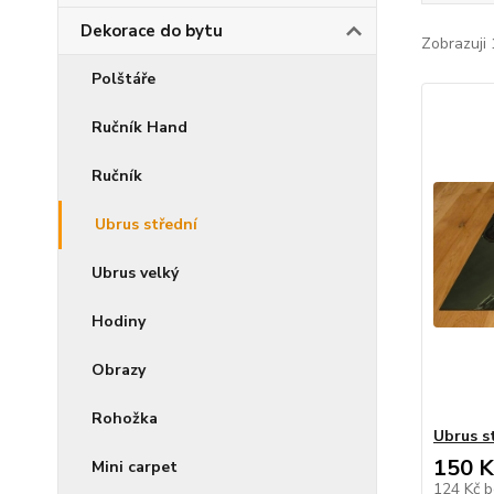
Dekorace do bytu
Zobrazuji 
Polštáře
Ručník Hand
Ručník
Ubrus střední
Ubrus velký
Hodiny
Obrazy
Rohožka
Ubrus s
150 K
Mini carpet
124 Kč
b