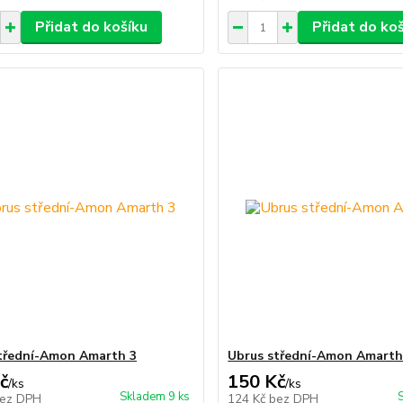
Přidat do košíku
Přidat do ko
třední-Amon Amarth 3
Ubrus střední-Amon Amarth
č
150 Kč
/
ks
/
ks
Skladem 9 ks
ez DPH
124 Kč
bez DPH