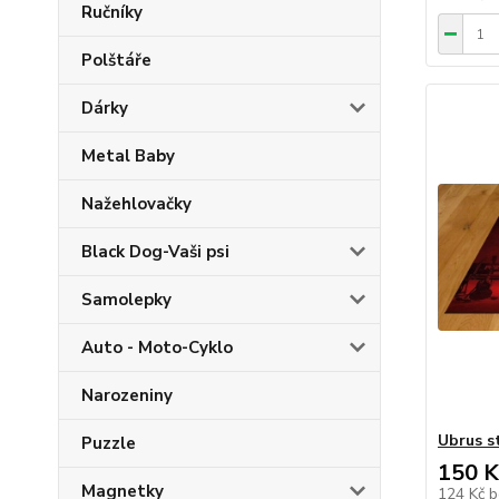
Ručníky
Polštáře
Dárky
Metal Baby
Nažehlovačky
Black Dog-Vaši psi
Samolepky
Auto - Moto-Cyklo
Narozeniny
Ubrus s
Puzzle
150 K
Magnetky
124 Kč
b