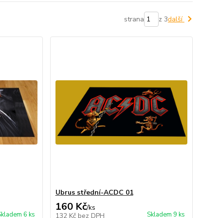
strana
z 3
další
Ubrus střední-ACDC 01
160 Kč
/
ks
Skladem 6 ks
Skladem 9 ks
132 Kč
bez DPH