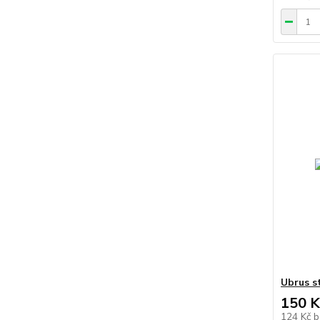
Ubrus s
150 K
124 Kč
b