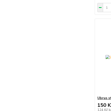
Ubrus s
150 K
124 Kč
b