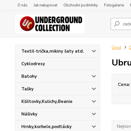
O nás
Jak nakupovat
Obchodní podmínky
Fotogalerie
Úvod
D
Textil-trička,mikiny šaty atd.
Ubru
Cyklodresy
Batohy
Cena:
Tašky
Kšiltovky,Kulichy,Beanie
Nášivky
Nejnově
Hrnky,korbele,podtácky