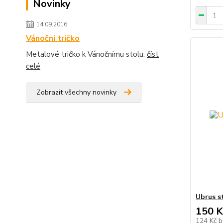
Novinky
14.09.2016
Vánoční tričko
Metalové tričko k Vánočnímu stolu.
číst
celé
Zobrazit všechny novinky
Ubrus s
150 K
124 Kč
b