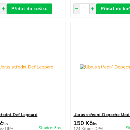
Přidat do košíku
Přidat do ko
třední-Def Leppard
Ubrus střední-Depeche Mod
č
150 Kč
/
ks
/
ks
Skladem 8 ks
Sk
ez DPH
124 Kč
bez DPH