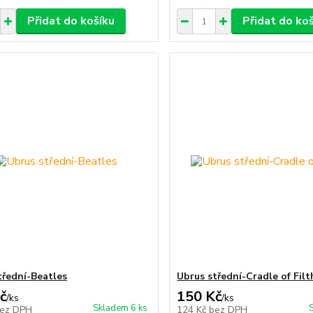
Přidat do košíku
Přidat do ko
třední-Beatles
Ubrus střední-Cradle of Filt
č
150 Kč
/
ks
/
ks
Skladem 6 ks
ez DPH
124 Kč
bez DPH