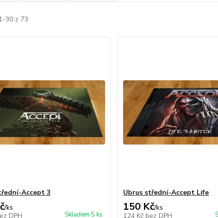
1-30 z 73
třední-Accept 3
Ubrus střední-Accept Life
č
150 Kč
/
ks
/
ks
Skladem 5 ks
ez DPH
124 Kč
bez DPH