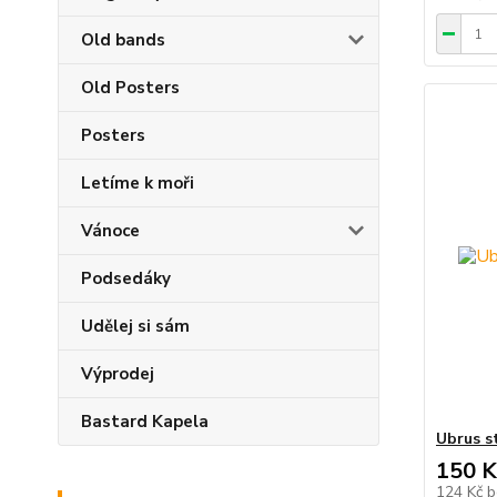
Old bands
Old Posters
Posters
Letíme k moři
Vánoce
Podsedáky
Udělej si sám
Výprodej
Bastard Kapela
Ubrus s
150 K
124 Kč
b