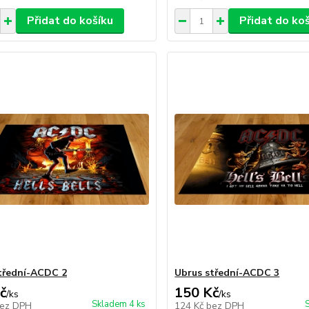
Přidat do košíku
Přidat do ko
třední-ACDC 2
Ubrus střední-ACDC 3
č
150 Kč
/
ks
/
ks
Skladem 4 ks
ez DPH
124 Kč
bez DPH