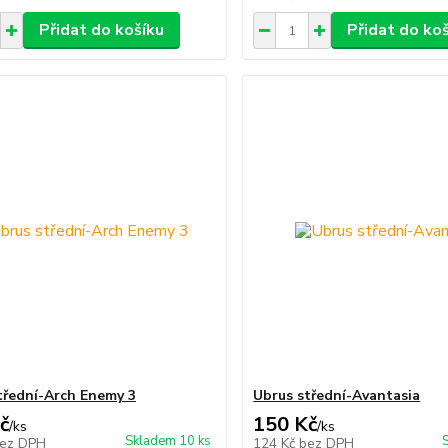
Přidat do košíku
Přidat do ko
třední-Arch Enemy 3
Ubrus střední-Avantasia
č
150 Kč
/
ks
/
ks
Skladem 10 ks
ez DPH
124 Kč
bez DPH