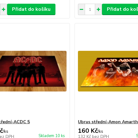
Přidat do košíku
Přidat do ko
třední-ACDC 5
Ubrus střední-Amon Amart
č
160 Kč
/
ks
/
ks
Skladem 10 ks
ez DPH
132 Kč
bez DPH