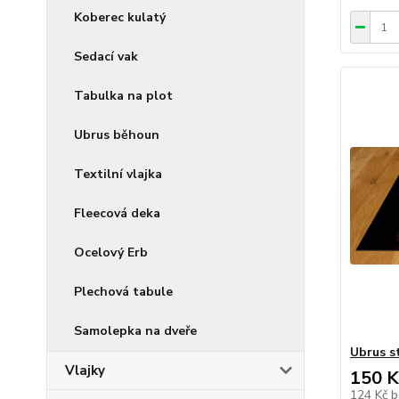
Koberec kulatý
Sedací vak
Tabulka na plot
Ubrus běhoun
Textilní vlajka
Fleecová deka
Ocelový Erb
Plechová tabule
Samolepka na dveře
Ubrus s
Vlajky
150 K
124 Kč
b