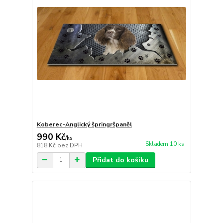
Koberec-Anglický špringršpaněl
990 Kč
/
ks
Skladem 10 ks
818 Kč
bez DPH
Přidat do košíku