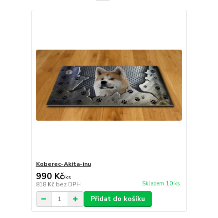
Koberec-Akita-inu
990 Kč
/
ks
Skladem 10 ks
818 Kč
bez DPH
Přidat do košíku