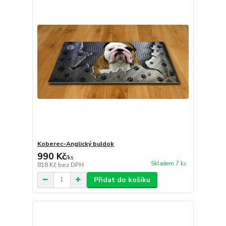
Koberec-Anglický buldok
990 Kč
/
ks
Skladem 7 ks
818 Kč
bez DPH
Přidat do košíku