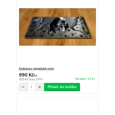
Koberec-Anglický setr
990 Kč
/
ks
Skladem 10 ks
818 Kč
bez DPH
Přidat do košíku