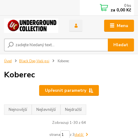
0
ks
za
0,00 Kč
Menu
Hledat
Úvod
Black Dog-Vaši psi
Koberec
Koberec
Upřesnit parametry
Nejnovější
Nejlevnější
Nejdražší
Zobrazuji 1-30 z 64
strana
z 3
další