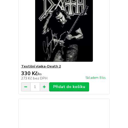
Textilní vlajka-Death 2
330 Kč
/
ks
Skladem 8 ks
273 Kč
bez DPH
Přidat do košíku