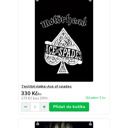
Textilní vlajka-Ace of spades
330 Kč
/
ks
Skladem 5 ks
273 Kč
bez DPH
Přidat do košíku