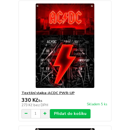
Textilní vlajka-ACDC PWR-UP
330 Kč
/
ks
Skladem 5 ks
273 Kč
bez DPH
Přidat do košíku