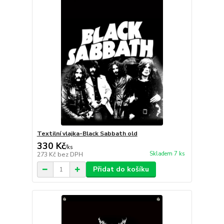
Textilní vlajka-Black Sabbath old
330 Kč
/
ks
Skladem 7 ks
273 Kč
bez DPH
Přidat do košíku