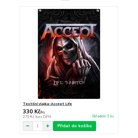
Textilní vlajka-Accept Life
330 Kč
/
ks
Skladem 5 ks
273 Kč
bez DPH
Přidat do košíku