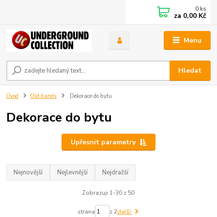
0
ks
za
0,00 Kč
Menu
Hledat
Úvod
Old bands
Dekorace do bytu
Dekorace do bytu
Upřesnit parametry
Nejnovější
Nejlevnější
Nejdražší
Zobrazuji 1-30 z 50
strana
z 2
další