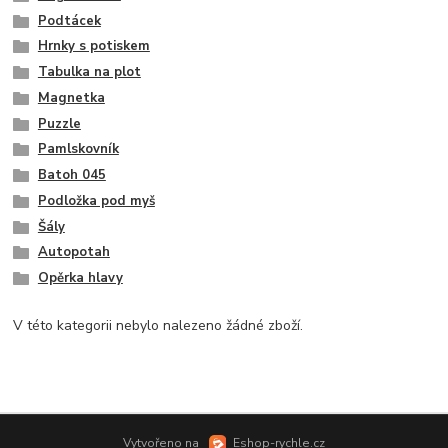
Podtácek
Hrnky s potiskem
Tabulka na plot
Magnetka
Puzzle
Pamlskovník
Batoh 045
Podložka pod myš
Šály
Autopotah
Opěrka hlavy
V této kategorii nebylo nalezeno žádné zboží.
Vytvořeno na
Eshop-rychle.cz