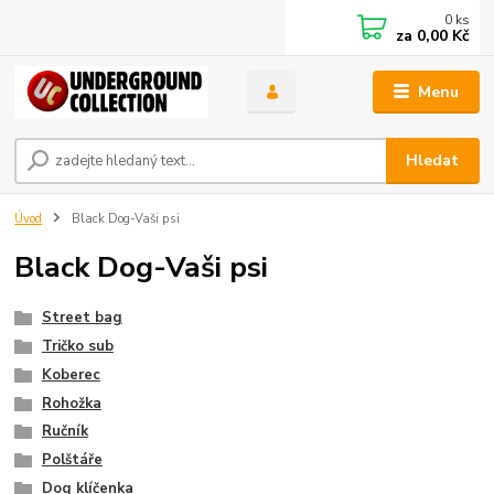
0
ks
za
0,00 Kč
Menu
Hledat
Úvod
Black Dog-Vaši psi
Black Dog-Vaši psi
Street bag
Tričko sub
Koberec
Rohožka
Ručník
Polštáře
Dog klíčenka