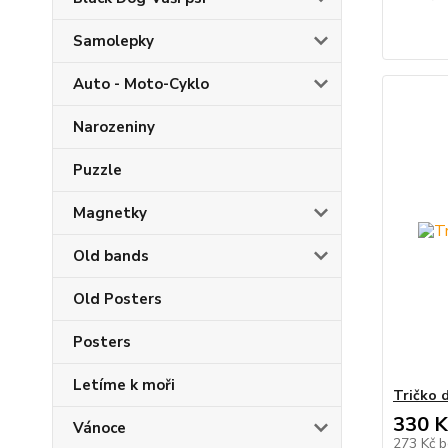
Samolepky
Auto - Moto-Cyklo
Narozeniny
Puzzle
Magnetky
Old bands
Old Posters
Posters
Letíme k moři
Tričko 
330 K
Vánoce
273 Kč
b