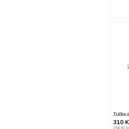
Tričko 
310 K
256 Kč
b