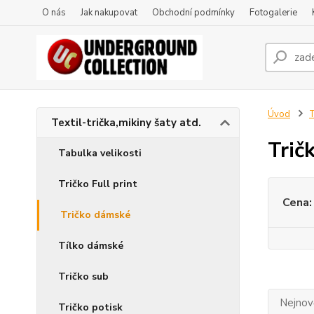
O nás
Jak nakupovat
Obchodní podmínky
Fotogalerie
Úvod
T
Textil-trička,mikiny šaty atd.
Trič
Tabulka velikosti
Tričko Full print
Cena:
Tričko dámské
Tílko dámské
Tričko sub
Nejnově
Tričko potisk