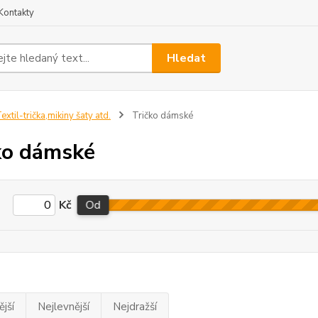
Kontakty
Hledat
extil-trička,mikiny šaty atd.
Tričko dámské
ko dámské
Kč
Od
jší
Nejlevnější
Nejdražší