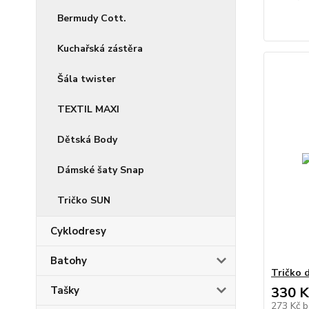
Bermudy Cott.
Kuchařská zástěra
Šála twister
TEXTIL MAXI
Dětská Body
Dámské šaty Snap
Tričko SUN
Cyklodresy
Batohy
Tričko
Tašky
330 K
273 Kč
b