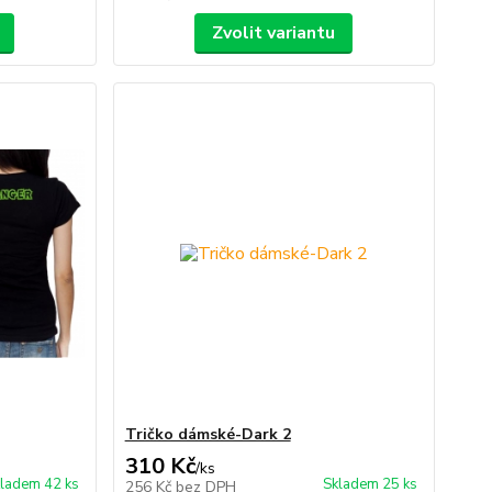
Zvolit variantu
Tričko dámské-Dark 2
310 Kč
/
ks
ladem 42 ks
Skladem 25 ks
256 Kč
bez DPH