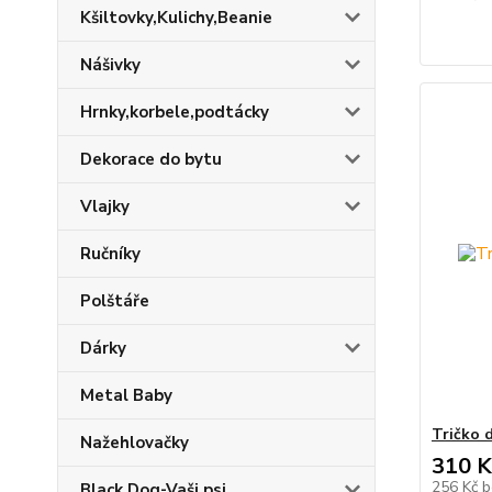
Kšiltovky,Kulichy,Beanie
Nášivky
Hrnky,korbele,podtácky
Dekorace do bytu
Vlajky
Ručníky
Polštáře
Dárky
Metal Baby
Tričko
Nažehlovačky
310 K
256 Kč
b
Black Dog-Vaši psi