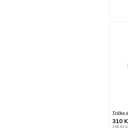
Tričko 
310 K
256 Kč
b