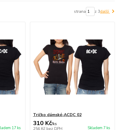
strana
z 3
další
Tričko dámské-ACDC 02
310 Kč
/
ks
ladem 17 ks
Skladem 7 ks
256 Kč
bez DPH