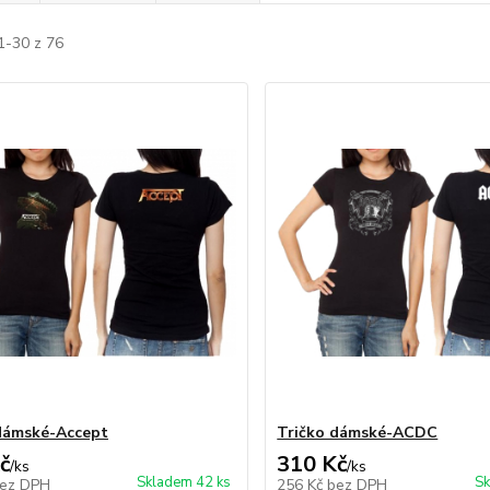
1-30 z 76
dámské-Accept
Tričko dámské-ACDC
č
310 Kč
/
ks
/
ks
Skladem 42 ks
Sk
ez DPH
256 Kč
bez DPH