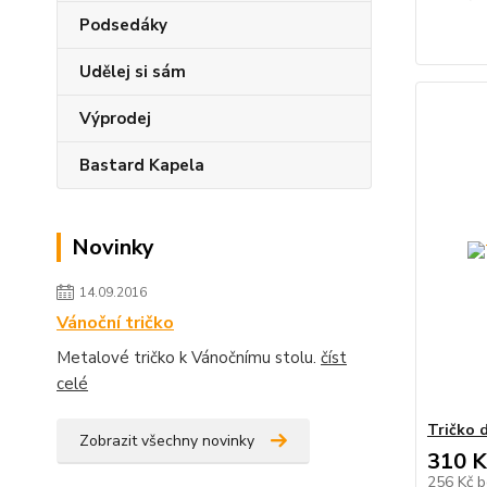
Podsedáky
Udělej si sám
Výprodej
Bastard Kapela
Novinky
14.09.2016
Vánoční tričko
Metalové tričko k Vánočnímu stolu.
číst
celé
Tričko
Zobrazit všechny novinky
310 K
256 Kč
b