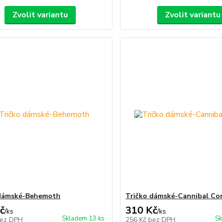
Zvolit variantu
Zvolit variantu
 dámské-Behemoth
Tričko dámské-Cannibal Co
č
310 Kč
/
ks
/
ks
Skladem 13 ks
Sk
ez DPH
256 Kč
bez DPH