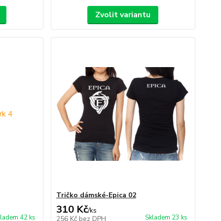
Zvolit variantu
Tričko dámské-Epica 02
310 Kč
/
ks
ladem 42 ks
Skladem 23 ks
256 Kč
bez DPH