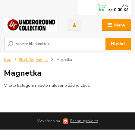
0
ks
za
0,00 Kč
Menu
Hledat
Úvod
Black Dog-Vaši psi
Magnetka
Magnetka
V této kategorii nebylo nalezeno žádné zboží.
Vytvořeno na
Eshop-rychle.cz