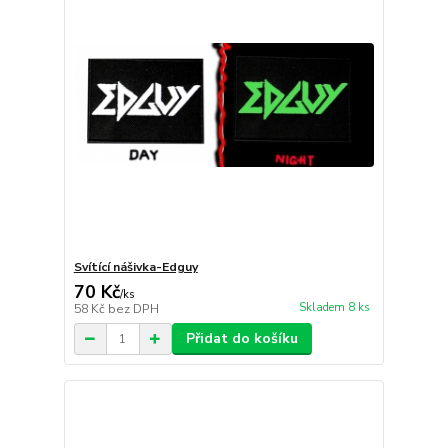
Svítící nášivka-Edguy
70 Kč
/
ks
Skladem 8 ks
58 Kč
bez DPH
Přidat do košíku