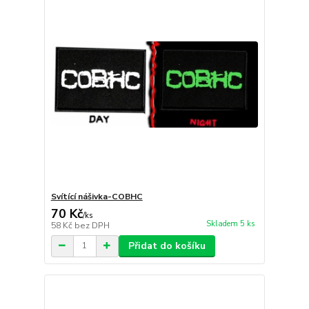
Svítící nášivka-COBHC
70 Kč
/
ks
Skladem 5 ks
58 Kč
bez DPH
Přidat do košíku