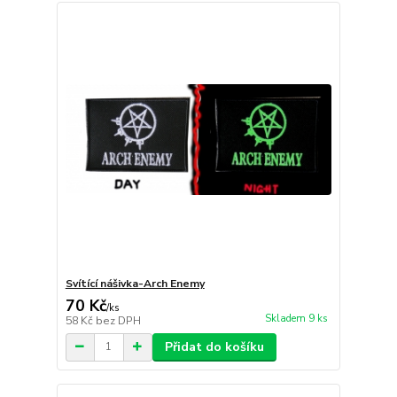
Svítící nášivka-Arch Enemy
70 Kč
/
ks
Skladem 9 ks
58 Kč
bez DPH
Přidat do košíku