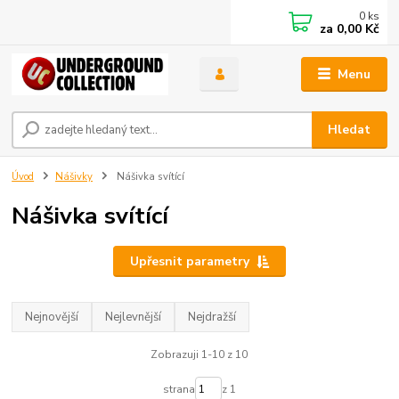
0
ks
za
0,00 Kč
Menu
Hledat
Úvod
Nášivky
Nášivka svítící
Nášivka svítící
Upřesnit parametry
Nejnovější
Nejlevnější
Nejdražší
Zobrazuji 1-10 z 10
strana
z 1