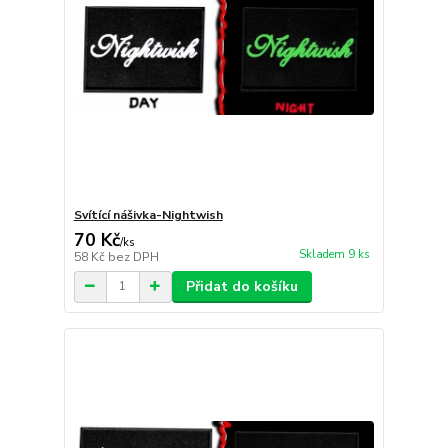
Svítící nášivka-Nightwish
70 Kč
/
ks
Skladem 9 ks
58 Kč
bez DPH
Přidat do košíku