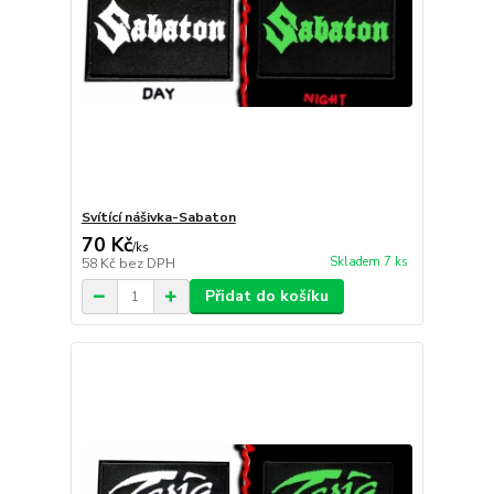
Svítící nášivka-Sabaton
70 Kč
/
ks
Skladem 7 ks
58 Kč
bez DPH
Přidat do košíku