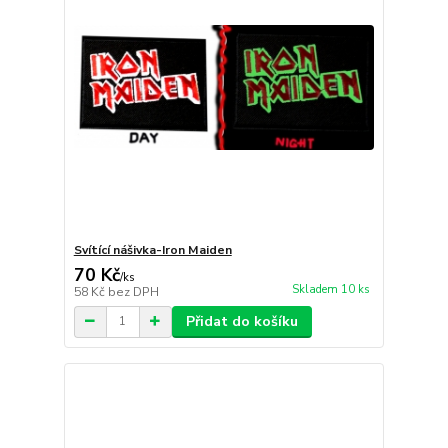
Svítící nášivka-Iron Maiden
70 Kč
/
ks
Skladem 10 ks
58 Kč
bez DPH
Přidat do košíku