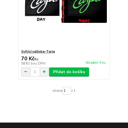
Svítící nášivka-Tarja
70 Kč
/
ks
Skladem 6 ks
58 Kč
bez DPH
Přidat do košíku
strana
z 1