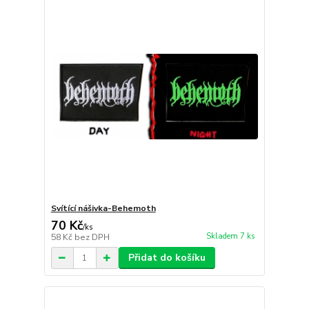
Svítící nášivka-Behemoth
70 Kč
/
ks
Skladem 7 ks
58 Kč
bez DPH
Přidat do košíku