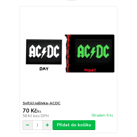
Svítící nášivka-ACDC
70 Kč
/
ks
Skladem 6 ks
58 Kč
bez DPH
Přidat do košíku