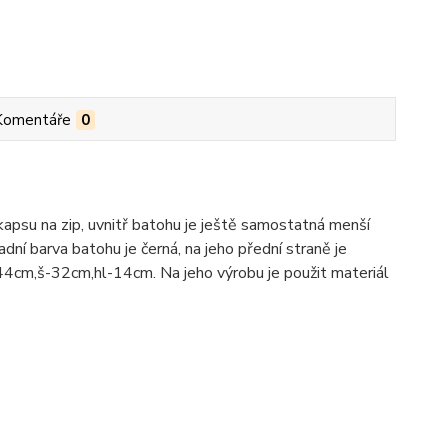
Komentáře
0
 kapsu na zip, uvnitř batohu je ještě samostatná menší
ní barva batohu je černá, na jeho přední straně je
44cm,š-32cm,hl-14cm. Na jeho výrobu je použit materiál