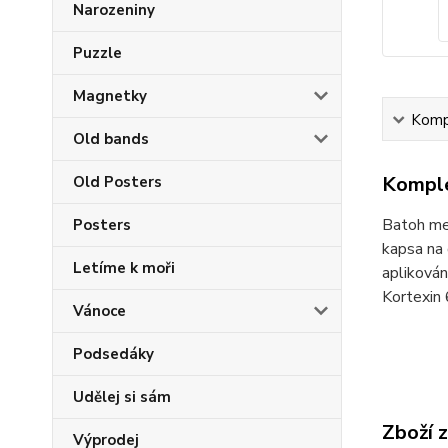
Narozeniny
Puzzle
Magnetky
Kompl
Old bands
Komple
Old Posters
Batoh met
Posters
kapsa na 
Letíme k moři
aplikován
Kortexin
Vánoce
Podsedáky
Udělej si sám
Zboží 
Výprodej