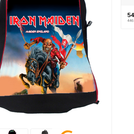
54
446