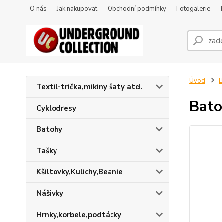
O nás
Jak nakupovat
Obchodní podmínky
Fotogalerie
Úvod
B
Textil-trička,mikiny šaty atd.
Bato
Cyklodresy
Batohy
Tašky
Kšiltovky,Kulichy,Beanie
Nášivky
Hrnky,korbele,podtácky