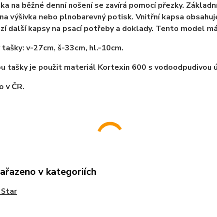
ka na běžné denní nošení se zavírá pomocí přezky. Základní 
na výšivka nebo plnobarevný potisk. Vnitřní kapsa obsahuje 
zí další kapsy na psací potřeby a doklady. Tento model má
tašky: v-27cm, š-33cm, hl.-10cm.
u tašky je použit materiál Kortexin 600 s vodoodpudivou 
o v ČR.
zařazeno v kategoriích
 Star