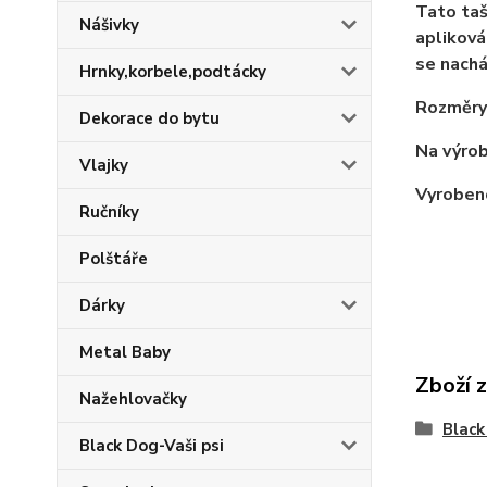
Tato taš
Nášivky
apliková
se nachá
Hrnky,korbele,podtácky
Rozměry 
Dekorace do bytu
Na výrob
Vlajky
Vyroben
Ručníky
Polštáře
Dárky
Metal Baby
Zboží 
Nažehlovačky
Black
Black Dog-Vaši psi