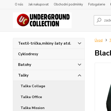
O nás
Jak nakupovat
Obchodní podmínky
Fotogalerie
Úvod
T
Textil-trička,mikiny šaty atd.
Blac
Cyklodresy
Batohy
Tašky
Taška Collage
Taška Office
Taška Mission