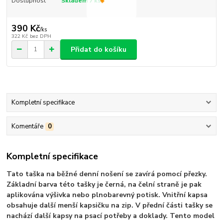
Dostupnost
Skladem 7 ks
390 Kč
/
ks
322 Kč
bez DPH
Přidat do košíku
Kompletní specifikace
Komentáře
0
Kompletní specifikace
Tato taška na běžné denní nošení se zavírá pomocí přezky.
Základní barva této tašky je černá, na čelní straně je pak
aplikována výšivka nebo plnobarevný potisk. Vnitřní kapsa
obsahuje další menší kapsičku na zip. V přední části tašky se
nachází další kapsy na psací potřeby a doklady. Tento model