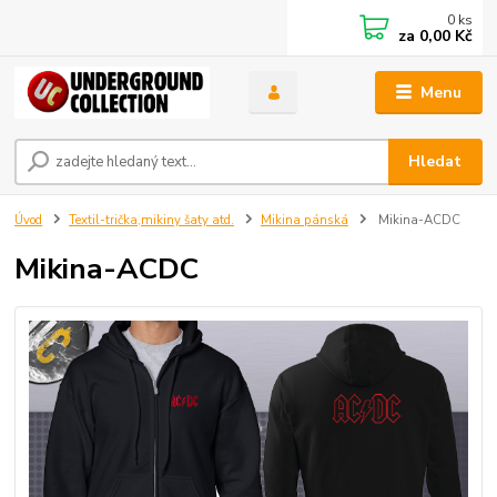
0
ks
za
0,00 Kč
Menu
Hledat
Úvod
Textil-trička,mikiny šaty atd.
Mikina pánská
Mikina-ACDC
Mikina-ACDC