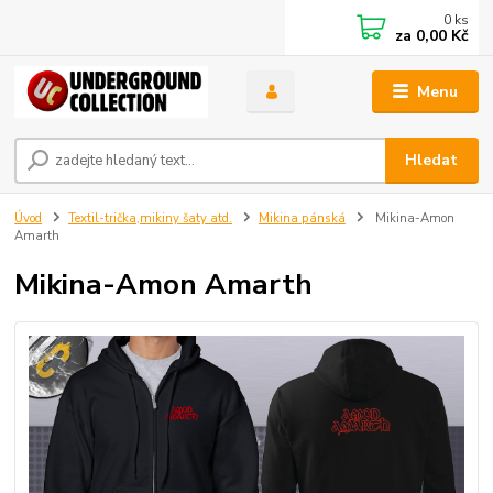
0
ks
za
0,00 Kč
Menu
Hledat
Úvod
Textil-trička,mikiny šaty atd.
Mikina pánská
Mikina-Amon
Amarth
Mikina-Amon Amarth