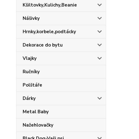
Kšiltovky,Kulichy,Beanie
Nášivky
Hrnky,korbele,podtácky
Dekorace do bytu
Vlajky
Ručníky
Polštáře
Dárky
Metal Baby
Nažehlovačky
Black Dog-Vaši psi