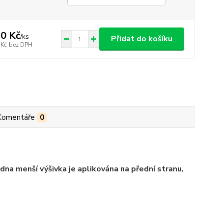
0 Kč
/
ks
Přidat do košíku
 Kč
bez DPH
Komentáře
0
edna menší výšivka je aplikována na přední stranu,