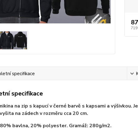
87
719
etní specifikace
tní specifikace
ikina na zip s kapucí v černé barvě s kapsami a výšivkou. J
 vyšita na zádech v rozměru cca 20 cm.
 80% bavlna, 20% polyester. Gramáž: 280g/m2.