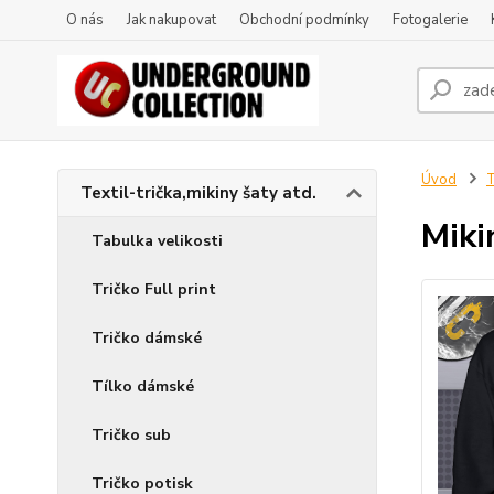
O nás
Jak nakupovat
Obchodní podmínky
Fotogalerie
Úvod
T
Textil-trička,mikiny šaty atd.
Miki
Tabulka velikosti
Tričko Full print
Tričko dámské
Tílko dámské
Tričko sub
Tričko potisk