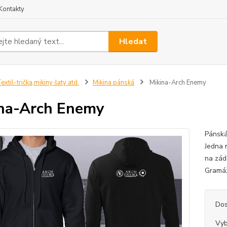
Kontakty
Hledat
extil-trička,mikiny šaty atd.
Mikina pánská
Mikina-Arch Enemy
na-Arch Enemy
Pánská
Jedna 
na zád
Gramáž
Dos
Vyb