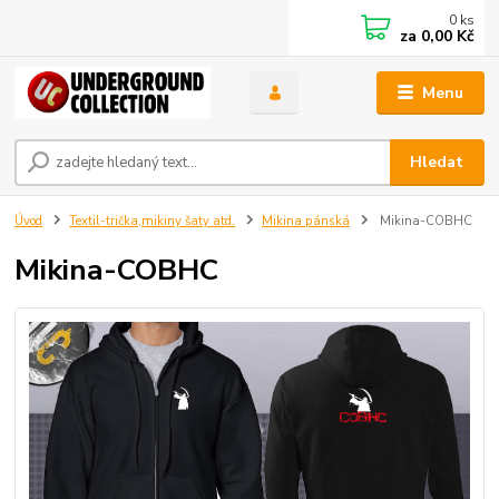
0
ks
za
0,00 Kč
Menu
Hledat
Úvod
Textil-trička,mikiny šaty atd.
Mikina pánská
Mikina-COBHC
Mikina-COBHC