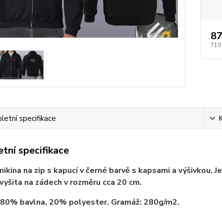
87
719
etní specifikace
tní specifikace
ikina na zip s kapucí v černé barvě s kapsami a výšivkou. J
 vyšita na zádech v rozměru cca 20 cm.
 80% bavlna, 20% polyester. Gramáž: 280g/m2.