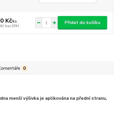
0 Kč
/
ks
Přidat do košíku
 Kč
bez DPH
Komentáře
0
edna menší výšivka je aplikována na přední stranu,