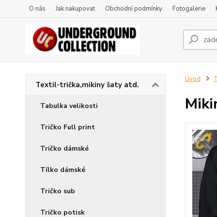
O nás
Jak nakupovat
Obchodní podmínky
Fotogalerie
Úvod
T
Textil-trička,mikiny šaty atd.
Miki
Tabulka velikosti
Tričko Full print
Tričko dámské
Tílko dámské
Tričko sub
Tričko potisk