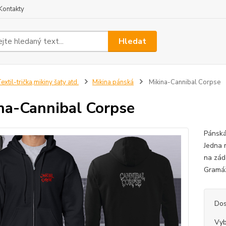
Kontakty
Hledat
extil-trička,mikiny šaty atd.
Mikina pánská
Mikina-Cannibal Corpse
na-Cannibal Corpse
Pánská
Jedna 
na zád
Gramáž
Dos
Vyb