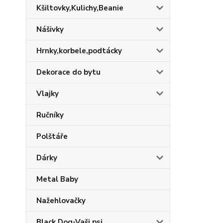
Kšiltovky,Kulichy,Beanie
Nášivky
Hrnky,korbele,podtácky
Dekorace do bytu
Vlajky
Ručníky
Polštáře
Dárky
Metal Baby
Nažehlovačky
Black Dog-Vaši psi