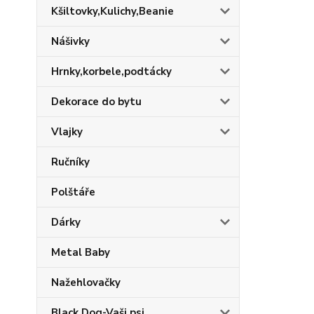
Kšiltovky,Kulichy,Beanie
Nášivky
Hrnky,korbele,podtácky
Dekorace do bytu
Vlajky
Ručníky
Polštáře
Dárky
Metal Baby
Nažehlovačky
Black Dog-Vaši psi