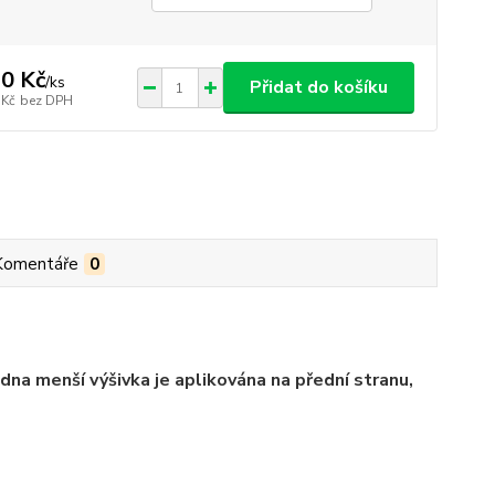
0 Kč
/
ks
Přidat do košíku
 Kč
bez DPH
Komentáře
0
edna menší výšivka je aplikována na přední stranu,