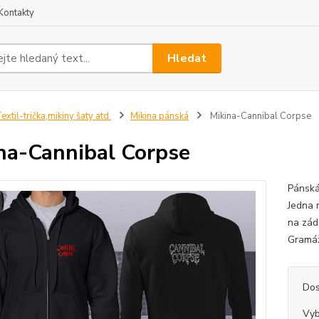
Kontakty
Hledat
extil-trička,mikiny šaty atd.
Mikina pánská
Mikina-Cannibal Corpse
na-Cannibal Corpse
Pánská
Jedna 
na zád
Gramáž
Dos
Vyb