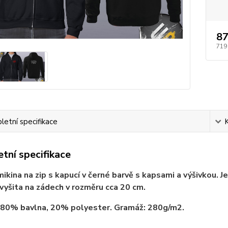
87
719
etní specifikace
tní specifikace
ikina na zip s kapucí v černé barvě s kapsami a výšivkou. J
 vyšita na zádech v rozměru cca 20 cm.
 80% bavlna, 20% polyester. Gramáž: 280g/m2.