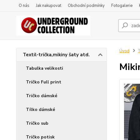
O nás
Jak nakupovat
Obchodní podmínky
Fotogalerie
Úvod
T
Textil-trička,mikiny šaty atd.
Miki
Tabulka velikosti
Tričko Full print
Tričko dámské
Tílko dámské
Tričko sub
Tričko potisk