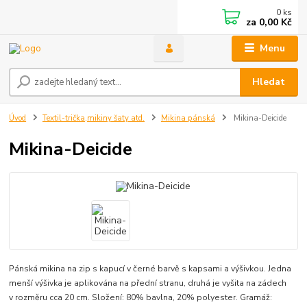
0
ks
za
0,00 Kč
Menu
Hledat
Úvod
Textil-trička,mikiny šaty atd.
Mikina pánská
Mikina-Deicide
Mikina-Deicide
Pánská mikina na zip s kapucí v černé barvě s kapsami a výšivkou. Jedna
menší výšivka je aplikována na přední stranu, druhá je vyšita na zádech
v rozměru cca 20 cm. Složení: 80% bavlna, 20% polyester. Gramáž: