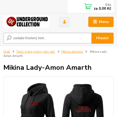
0
ks
za
0,00 Kč
Menu
Hledat
Úvod
Textil-trička,mikiny šaty atd.
Mikina dámská
Mikina Lady-
Amon Amarth
Mikina Lady-Amon Amarth