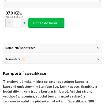
870 Kč
/
ks
719 Kč
bez DPH
Přidat do košíku
Kompletní specifikace
Komentáře
0
Kompletní specifikace
Trendová dámská mikina se zatahovatelnou kapucí a
kapsami umístěnými v členícím švu. Lem kapuce, tkaničky a
boční díly mikiny jsou v kontrastní barvě. Vnitřní strana
výplňová pletenina, spodní lem a manžety rukávů z
žebrového úpletu s přídavkem elastanu. Specifikace: 280