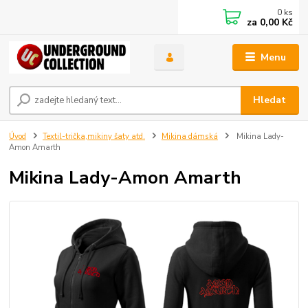
0
ks
za
0,00 Kč
Menu
Hledat
Úvod
Textil-trička,mikiny šaty atd.
Mikina dámská
Mikina Lady-
Amon Amarth
Mikina Lady-Amon Amarth