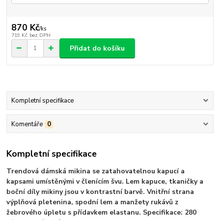
870 Kč
/
ks
719 Kč
bez DPH
Přidat do košíku
Kompletní specifikace
Komentáře
0
Kompletní specifikace
Trendová dámská mikina se zatahovatelnou kapucí a
kapsami umístěnými v členícím švu. Lem kapuce, tkaničky a
boční díly mikiny jsou v kontrastní barvě. Vnitřní strana
výplňová pletenina, spodní lem a manžety rukávů z
žebrového úpletu s přídavkem elastanu. Specifikace: 280