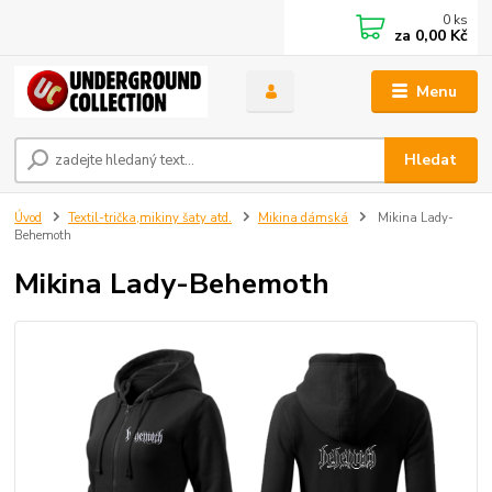
0
ks
za
0,00 Kč
Menu
Hledat
Úvod
Textil-trička,mikiny šaty atd.
Mikina dámská
Mikina Lady-
Behemoth
Mikina Lady-Behemoth