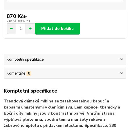
870 Kč
/
ks
719 Kč
bez DPH
Přidat do košíku
Kompletní specifikace
Komentáře
0
Kompletní specifikace
Trendová dámská mikina se zatahovatelnou kapucí a
kapsami umístěnými v členícím švu. Lem kapuce, tkaničky a
boční díly mikiny jsou v kontrastní barvě. Vnitřní strana
výplňová pletenina, spodní lem a manžety rukávů z
žebrového úpletu s přídavkem elastanu. Specifikace: 280