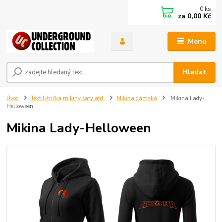
0
ks
za
0,00 Kč
Menu
Hledat
Úvod
Textil-trička,mikiny šaty atd.
Mikina dámská
Mikina Lady-
Helloween
Mikina Lady-Helloween