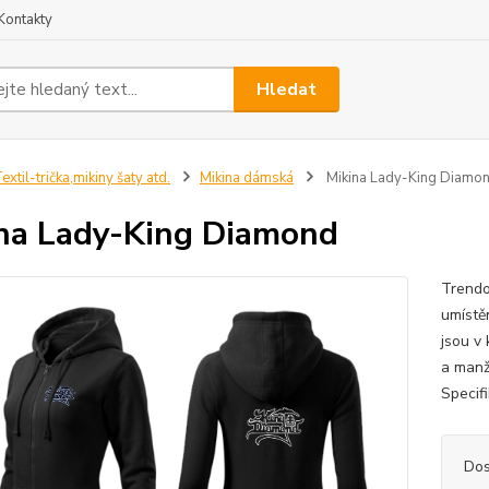
Kontakty
Hledat
extil-trička,mikiny šaty atd.
Mikina dámská
Mikina Lady-King Diamo
na Lady-King Diamond
Trendo
umístěn
jsou v 
a manž
Specif
Dos