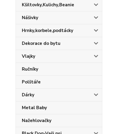
Kšiltovky,Kulichy,Beanie
Nášivky
Hrnky,korbele,podtácky
Dekorace do bytu
Vlajky
Ručníky
Polštáře
Dárky
Metal Baby
Nažehlovačky
Black Dog-Vaši psi