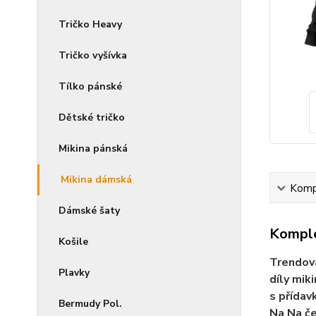
Tričko Heavy
Tričko vyšívka
Tílko pánské
Dětské tričko
Mikina pánská
Mikina dámská
Kompl
Dámské šaty
Komple
Košile
Trendová
Plavky
díly mik
s přídav
Bermudy Pol.
Na Na če