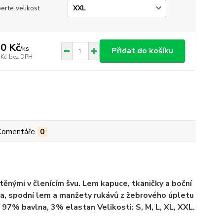
erte velikost
0 Kč
/
ks
Přidat do košíku
 Kč
bez DPH
Komentáře
0
nými v členícím švu. Lem kapuce, tkaničky a boční
nina, spodní lem a manžety rukávů z žebrového úpletu
97% bavlna, 3% elastan Velikosti: S, M, L, XL, XXL.