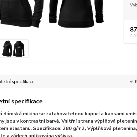
Vyb
87
719
etní specifikace
tní specifikace
 dámská mikina se zatahovatelnou kapucí a kapsami umístě
iny jsou v kontrastní barvě. Vnitřní strana výplňová plete
kem elastanu. Specifikace: 280 g/m2, Výplňková pletenina, 
le a zádech aplikována výšivka.