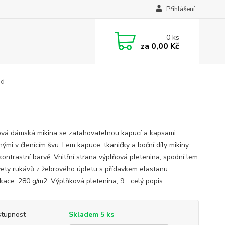
Přihlášení
0
ks
za
0,00 Kč
nd
vá dámská mikina se zatahovatelnou kapucí a kapsami
ými v členícím švu. Lem kapuce, tkaničky a boční díly mikiny
kontrastní barvě. Vnitřní strana výplňová pletenina, spodní lem
ety rukávů z žebrového úpletu s přídavkem elastanu.
ikace: 280 g/m2, Výplňková pletenina, 9...
celý popis
tupnost
Skladem 5 ks