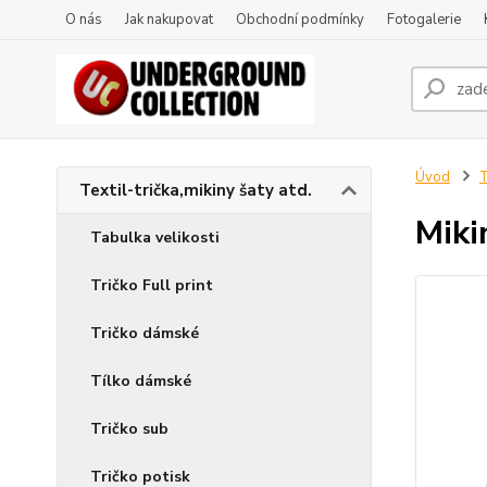
O nás
Jak nakupovat
Obchodní podmínky
Fotogalerie
Úvod
T
Textil-trička,mikiny šaty atd.
Miki
Tabulka velikosti
Tričko Full print
Tričko dámské
Tílko dámské
Tričko sub
Tričko potisk