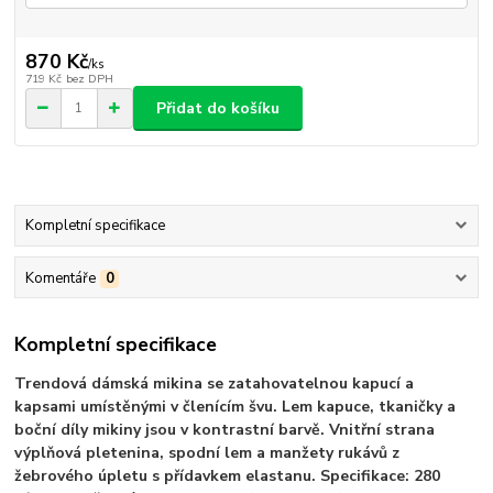
870 Kč
/
ks
719 Kč
bez DPH
Přidat do košíku
Kompletní specifikace
Komentáře
0
Kompletní specifikace
Trendová dámská mikina se zatahovatelnou kapucí a
kapsami umístěnými v členícím švu. Lem kapuce, tkaničky a
boční díly mikiny jsou v kontrastní barvě. Vnitřní strana
výplňová pletenina, spodní lem a manžety rukávů z
žebrového úpletu s přídavkem elastanu. Specifikace: 280