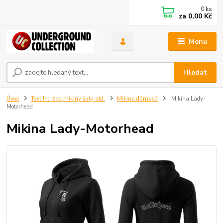
0
ks
za
0,00 Kč
Menu
Hledat
Úvod
Textil-trička,mikiny šaty atd.
Mikina dámská
Mikina Lady-
Motorhead
Mikina Lady-Motorhead