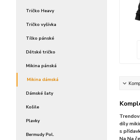
Tričko Heavy
Tričko vyšívka
Tílko pánské
Dětské tričko
Mikina pánská
Mikina dámská
Kompl
Dámské šaty
Komple
Košile
Trendová
Plavky
díly mik
s přídav
Bermudy Pol.
Na Na če