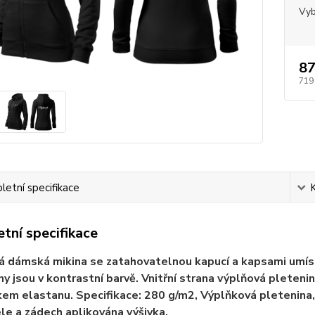
Vyb
87
719
etní specifikace
tní specifikace
 dámská mikina se zatahovatelnou kapucí a kapsami umístě
iny jsou v kontrastní barvě. Vnitřní strana výplňová plete
kem elastanu. Specifikace: 280 g/m2, Výplňková pletenina, 
le a zádech aplikována výšivka.