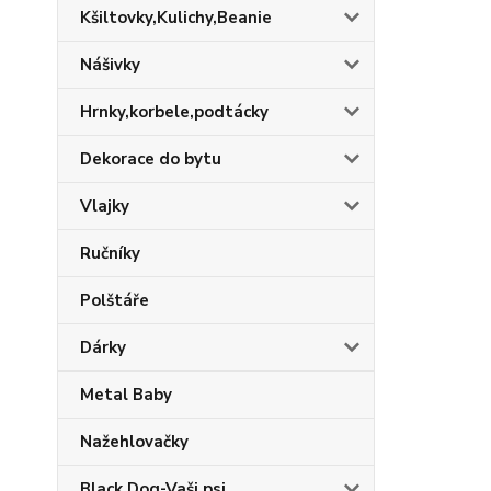
Kšiltovky,Kulichy,Beanie
Nášivky
Hrnky,korbele,podtácky
Dekorace do bytu
Vlajky
Ručníky
Polštáře
Dárky
Metal Baby
Nažehlovačky
Black Dog-Vaši psi