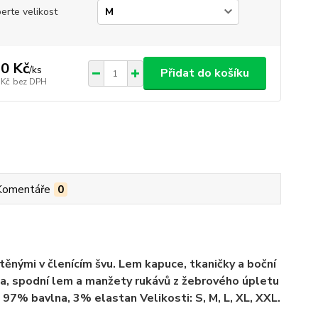
erte velikost
0 Kč
/
ks
Přidat do košíku
 Kč
bez DPH
Komentáře
0
nými v členícím švu. Lem kapuce, tkaničky a boční
nina, spodní lem a manžety rukávů z žebrového úpletu
97% bavlna, 3% elastan Velikosti: S, M, L, XL, XXL.