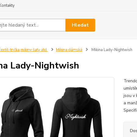
Kontakty
Hledat
extil-trička,mikiny šaty atd.
Mikina dámská
Mikina Lady-Nightwish
na Lady-Nightwish
Trendo
umístěn
jsou v 
a manž
Specif
Dos