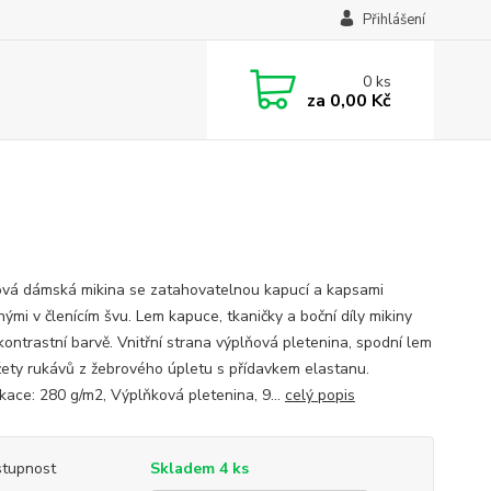
Přihlášení
0
ks
za
0,00 Kč
vá dámská mikina se zatahovatelnou kapucí a kapsami
ými v členícím švu. Lem kapuce, tkaničky a boční díly mikiny
kontrastní barvě. Vnitřní strana výplňová pletenina, spodní lem
ety rukávů z žebrového úpletu s přídavkem elastanu.
ikace: 280 g/m2, Výplňková pletenina, 9...
celý popis
tupnost
Skladem 4 ks