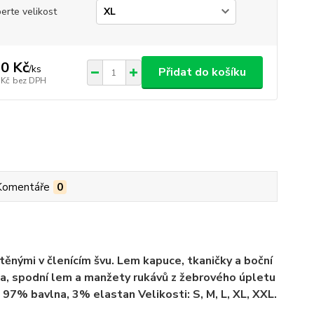
erte velikost
0 Kč
/
ks
Přidat do košíku
 Kč
bez DPH
Komentáře
0
nými v členícím švu. Lem kapuce, tkaničky a boční
nina, spodní lem a manžety rukávů z žebrového úpletu
97% bavlna, 3% elastan Velikosti: S, M, L, XL, XXL.