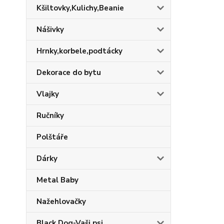
Kšiltovky,Kulichy,Beanie
Nášivky
Hrnky,korbele,podtácky
Dekorace do bytu
Vlajky
Ručníky
Polštáře
Dárky
Metal Baby
Nažehlovačky
Black Dog-Vaši psi