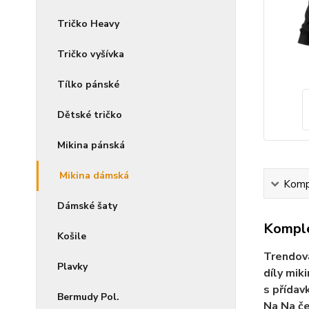
Tričko Heavy
Tričko vyšívka
Tílko pánské
Dětské tričko
Mikina pánská
Mikina dámská
Kompl
Dámské šaty
Komple
Košile
Trendová
Plavky
díly mik
s přídav
Bermudy Pol.
Na Na če