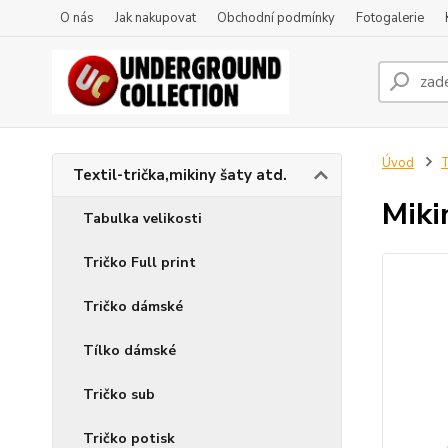
O nás
Jak nakupovat
Obchodní podmínky
Fotogalerie
Úvod
T
Textil-trička,mikiny šaty atd.
Miki
Tabulka velikosti
Tričko Full print
Tričko dámské
Tílko dámské
Tričko sub
Tričko potisk