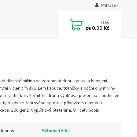
Přihlášení
0
ks
za
0,00 Kč
vá dámská mikina se zatahovatelnou kapucí a kapsami
ými v členícím švu. Lem kapuce, tkaničky a boční díly mikiny
kontrastní barvě. Vnitřní strana výplňová pletenina, spodní lem
ety rukávů z žebrového úpletu s přídavkem elastanu.
ikace: 280 g/m2, Výplňková pletenina, 9...
celý popis
tupnost
Skladem 5 ks