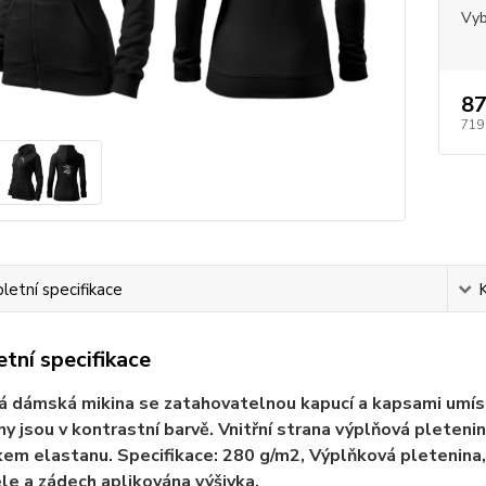
Vyb
87
719
etní specifikace
tní specifikace
 dámská mikina se zatahovatelnou kapucí a kapsami umístě
iny jsou v kontrastní barvě. Vnitřní strana výplňová plete
kem elastanu. Specifikace: 280 g/m2, Výplňková pletenina, 
le a zádech aplikována výšivka.