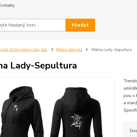
Kontakty
Hledat
extil-trička,mikiny šaty atd.
Mikina dámská
Mikina Lady-Sepultura
na Lady-Sepultura
Trendo
umístěn
jsou v 
a manž
Specif
Dos