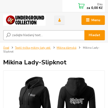
0
ks
za
0,00 Kč
Menu
Hledat
Úvod
Textil-trička,mikiny šaty atd.
Mikina dámská
Mikina Lady-
Slipknot
Mikina Lady-Slipknot