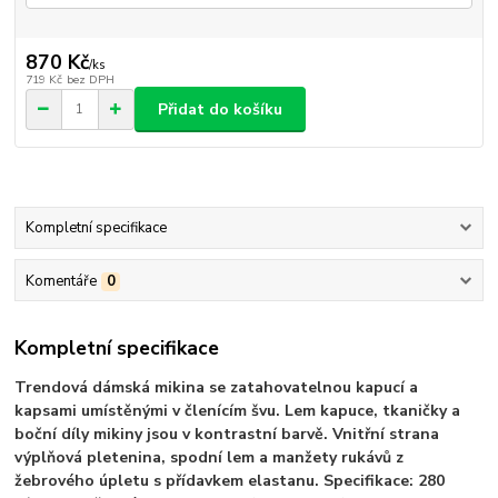
870 Kč
/
ks
719 Kč
bez DPH
Přidat do košíku
Kompletní specifikace
Komentáře
0
Kompletní specifikace
Trendová dámská mikina se zatahovatelnou kapucí a
kapsami umístěnými v členícím švu. Lem kapuce, tkaničky a
boční díly mikiny jsou v kontrastní barvě. Vnitřní strana
výplňová pletenina, spodní lem a manžety rukávů z
žebrového úpletu s přídavkem elastanu. Specifikace: 280