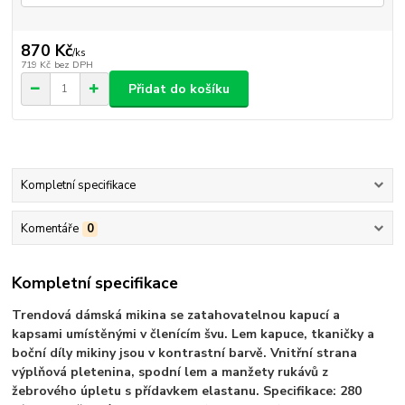
870 Kč
/
ks
719 Kč
bez DPH
Přidat do košíku
Kompletní specifikace
Komentáře
0
Kompletní specifikace
Trendová dámská mikina se zatahovatelnou kapucí a
kapsami umístěnými v členícím švu. Lem kapuce, tkaničky a
boční díly mikiny jsou v kontrastní barvě. Vnitřní strana
výplňová pletenina, spodní lem a manžety rukávů z
žebrového úpletu s přídavkem elastanu. Specifikace: 280