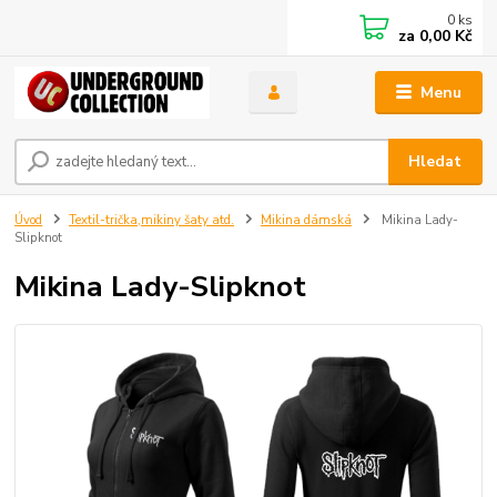
0
ks
za
0,00 Kč
Menu
Hledat
Úvod
Textil-trička,mikiny šaty atd.
Mikina dámská
Mikina Lady-
Slipknot
Mikina Lady-Slipknot