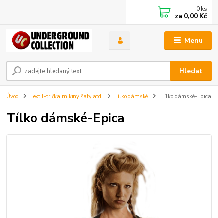
0
ks
za
0,00 Kč
Menu
Hledat
Úvod
Textil-trička,mikiny šaty atd.
Tílko dámské
Tílko dámské-Epica
Tílko dámské-Epica