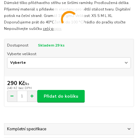
Dámské tílko přiléhavého střihu se širšími ramínky. Prodloužená délka.
Příjemný materiál s přídavkem elastanu pro větší stálost tvaru. Digitální
potisk na čelní straně. Gramáž 180 g/m2 Velikost: XS S M L XL
Doporučujeme prát do 40°CŽehlit do 100 °CPrádlo do pračky otočte
Nepoužívejte sušičku
celý popis
Dostupnost
Skladem 29 ks
Vyberte velikost
290 Kč
/
ks
240 Kč
bez DPH
Přidat do košíku
Kompletní specifikace