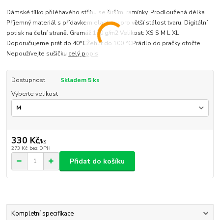
Dámské tílko přiléhavého střihu se širšími ramínky. Prodloužená délka.
Příjemný materiál s přídavkem elastanu pro větší stálost tvaru. Digitální
potisk na čelní straně. Gramáž 180 g/m2 Velikost: XS S M L XL
Doporučujeme prát do 40°CŽehlit do 100 °CPrádlo do pračky otočte
Nepoužívejte sušičku
celý popis
Dostupnost
Skladem 5 ks
Vyberte velikost
330 Kč
/
ks
273 Kč
bez DPH
Přidat do košíku
Kompletní specifikace