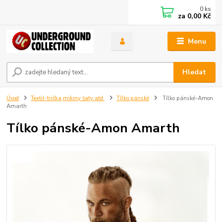
0
ks
za
0,00 Kč
Menu
Hledat
Úvod
Textil-trička,mikiny šaty atd.
Tílko pánské
Tílko pánské-Amon
Amarth
Tílko pánské-Amon Amarth