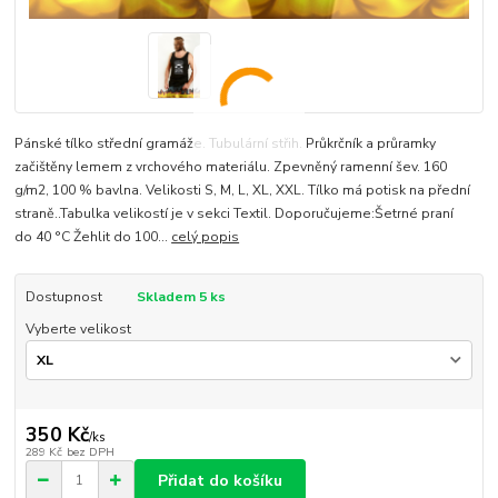
Pánské tílko střední gramáže. Tubulární střih. Průkrčník a průramky
začištěny lemem z vrchového materiálu. Zpevněný ramenní šev. 160
g/m2, 100 % bavlna. Velikosti S, M, L, XL, XXL. Tílko má potisk na přední
straně..Tabulka velikostí je v sekci Textil. Doporučujeme:Šetrné praní
do 40 °C Žehlit do 100...
celý popis
Dostupnost
Skladem 5 ks
Vyberte velikost
350 Kč
/
ks
289 Kč
bez DPH
Přidat do košíku