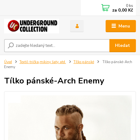
0
ks
za
0,00 Kč
Menu
Hledat
Úvod
Textil-trička,mikiny šaty atd.
Tílko pánské
Tílko pánské-Arch
Enemy
Tílko pánské-Arch Enemy