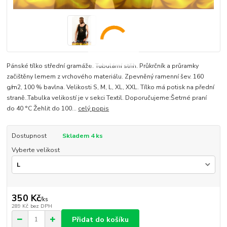
Pánské tílko střední gramáže. Tubulární střih. Průkrčník a průramky
začištěny lemem z vrchového materiálu. Zpevněný ramenní šev. 160
g/m2, 100 % bavlna. Velikosti S, M, L, XL, XXL. Tílko má potisk na přední
straně..Tabulka velikostí je v sekci Textil. Doporučujeme:Šetrné praní
do 40 °C Žehlit do 100...
celý popis
Dostupnost
Skladem 4 ks
Vyberte velikost
350 Kč
/
ks
289 Kč
bez DPH
Přidat do košíku