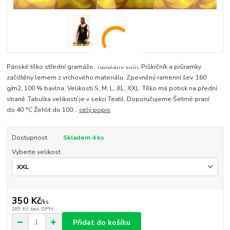
Pánské tílko střední gramáže. Tubulární střih. Průkrčník a průramky
začištěny lemem z vrchového materiálu. Zpevněný ramenní šev. 160
g/m2, 100 % bavlna. Velikosti S, M, L, XL, XXL. Tílko má potisk na přední
straně..Tabulka velikostí je v sekci Textil. Doporučujeme:Šetrné praní
do 40 °C Žehlit do 100...
celý popis
Dostupnost
Skladem 4 ks
Vyberte velikost
350 Kč
/
ks
289 Kč
bez DPH
Přidat do košíku