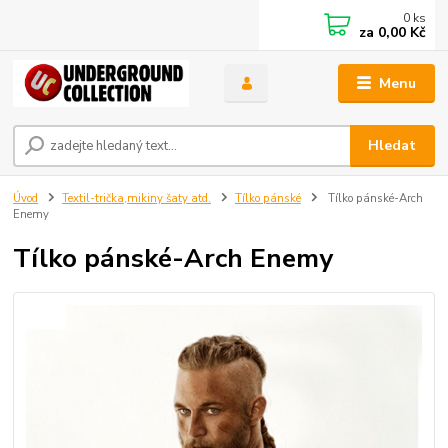
0
ks
za
0,00 Kč
Menu
Hledat
Úvod
Textil-trička,mikiny šaty atd.
Tílko pánské
Tílko pánské-Arch
Enemy
Tílko pánské-Arch Enemy