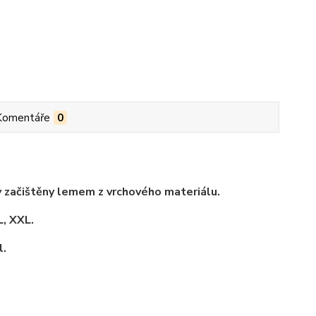
Komentáře
0
ky začištěny lemem z vrchového materiálu.
L, XXL.
l.