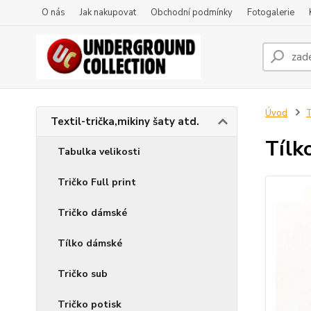
O nás
Jak nakupovat
Obchodní podmínky
Fotogalerie
Úvod
T
Textil-trička,mikiny šaty atd.
Tílk
Tabulka velikosti
Tričko Full print
Tričko dámské
Tílko dámské
Tričko sub
Tričko potisk