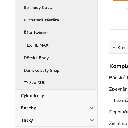
Bermudy Cott.
Kuchařská zástěra
Šála twister
TEXTIL MAXI
Kompl
Dětská Body
Komple
Dámské šaty Snap
Pánské t
Tričko SUN
Zpevněný
Cyklodresy
Tílko má
Batohy
Doporuču
Tašky
Žehlit d