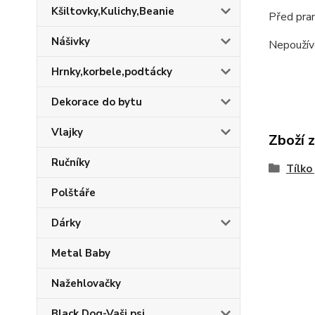
Kšiltovky,Kulichy,Beanie
Před pran
Nášivky
Nepoužív
Hrnky,korbele,podtácky
Dekorace do bytu
Vlajky
Zboží 
Ručníky
Tílko
Polštáře
Dárky
Metal Baby
Nažehlovačky
Black Dog-Vaši psi