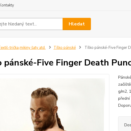
Kontakty
Hledat
extil-trička,mikiny šaty atd.
Tílko pánské
Tílko pánské-Five Finger 
o pánské-Five Finger Death Pun
Pánské
začišt
g/m2, 1
přední 
Doporu
Dos