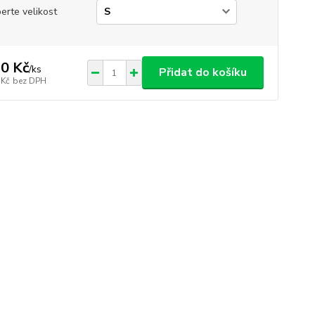
erte velikost
0 Kč
/
ks
Přidat do košíku
 Kč
bez DPH