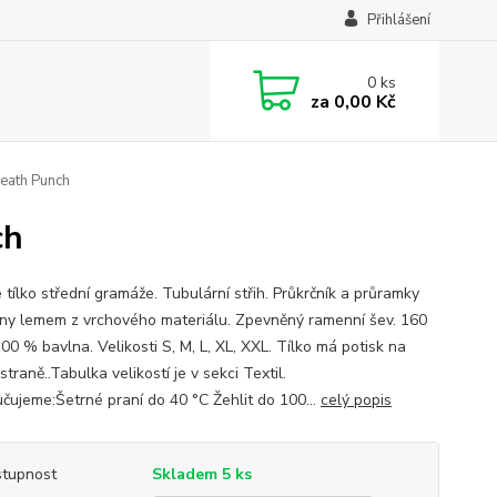
Přihlášení
0
ks
za
0,00 Kč
Death Punch
ch
 tílko střední gramáže. Tubulární střih. Průkrčník a průramky
ěny lemem z vrchového materiálu. Zpevněný ramenní šev. 160
00 % bavlna. Velikosti S, M, L, XL, XXL. Tílko má potisk na
straně..Tabulka velikostí je v sekci Textil.
čujeme:Šetrné praní do 40 °C Žehlit do 100...
celý popis
tupnost
Skladem 5 ks