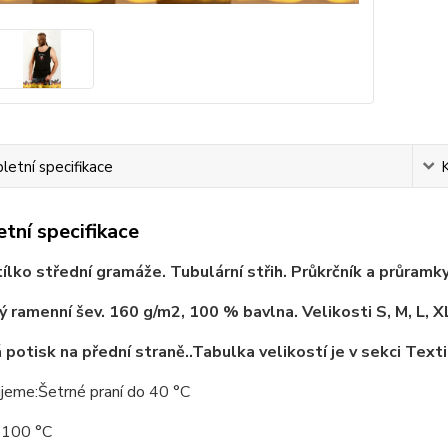
etní specifikace
tní specifikace
ílko střední gramáže. Tubulární střih. Průkrčník a průram
 ramenní šev. 160 g/m2, 100 % bavlna. Velikosti S, M, L, X
 potisk na přední straně..Tabulka velikostí je v sekci Texti
jeme:Šetrné praní do 40 °C
o 100 °C