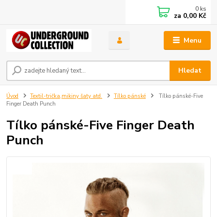
0
ks
za
0,00 Kč
Menu
Hledat
Úvod
Textil-trička,mikiny šaty atd.
Tílko pánské
Tílko pánské-Five
Finger Death Punch
Tílko pánské-Five Finger Death
Punch