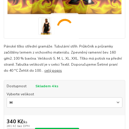
Pánské tílko střední gramáže. Tubulární střih. Průkrčník a průramky
začištěny lemem z vrchového materiálu. Zpevněný ramenní šev. 160
g/m2, 100 % bavlna. Velikosti S, M, L, XL, XXL. Tílko má potisk na přední
straně..Tabulka velikostí je v sekci Textil. Doporučujeme:Šetrné praní
do 40 °C Žehlit do 100...
celý popis
Dostupnost
Skladem 4 ks
Vyberte velikost
340 Kč
/
ks
281 Kč
bez DPH