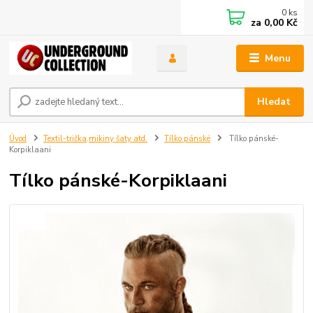
0
ks
za
0,00 Kč
Menu
Hledat
Úvod
Textil-trička,mikiny šaty atd.
Tílko pánské
Tílko pánské-
Korpiklaani
Tílko pánské-Korpiklaani