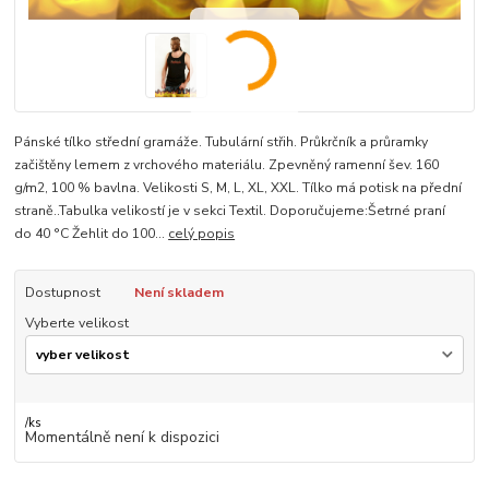
Pánské tílko střední gramáže. Tubulární střih. Průkrčník a průramky
začištěny lemem z vrchového materiálu. Zpevněný ramenní šev. 160
g/m2, 100 % bavlna. Velikosti S, M, L, XL, XXL. Tílko má potisk na přední
straně..Tabulka velikostí je v sekci Textil. Doporučujeme:Šetrné praní
do 40 °C Žehlit do 100...
celý popis
Dostupnost
Není skladem
Vyberte velikost
/
ks
Momentálně není k dispozici