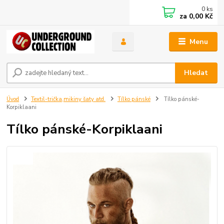
0
ks
za
0,00 Kč
Menu
Hledat
Úvod
Textil-trička,mikiny šaty atd.
Tílko pánské
Tílko pánské-
Korpiklaani
Tílko pánské-Korpiklaani