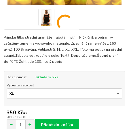
Pánské tílko střední gramáže. Tubulární střih. Průkrčník a průramky
začištěny lemem z vrchového materiálu. Zpevněný ramenní šev. 160
g/m2, 100 % bavlna. Velikosti S, M, L, XL, XXL. Tílko má potisk na přední
straně..Tabulka velikostí je v sekci Textil. Doporučujeme:Šetrné praní
do 40 °C Žehlit do 100...
celý popis
Dostupnost
Skladem 5 ks
Vyberte velikost
350 Kč
/
ks
289 Kč
bez DPH
Přidat do košíku