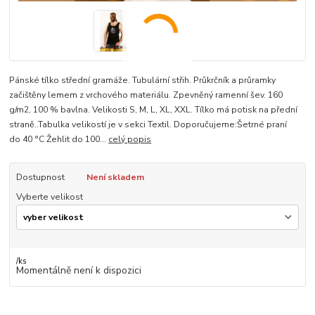
Pánské tílko střední gramáže. Tubulární střih. Průkrčník a průramky
začištěny lemem z vrchového materiálu. Zpevněný ramenní šev. 160
g/m2, 100 % bavlna. Velikosti S, M, L, XL, XXL. Tílko má potisk na přední
straně..Tabulka velikostí je v sekci Textil. Doporučujeme:Šetrné praní
do 40 °C Žehlit do 100...
celý popis
Dostupnost
Není skladem
Vyberte velikost
/
ks
Momentálně není k dispozici