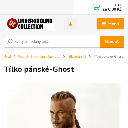
0
ks
za
0,00 Kč
Menu
Hledat
Úvod
Textil-trička,mikiny šaty atd.
Tílko pánské
Tílko pánské-Ghost
Tílko pánské-Ghost