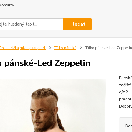
Kontakty
Hledat
extil-trička,mikiny šaty atd.
Tílko pánské
Tílko pánské-Led Zeppelin
o pánské-Led Zeppelin
Pánské
začišt
g/m2, 1
přední 
Doporu
Dos