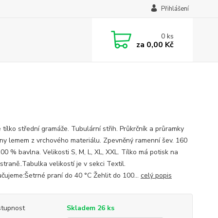
Přihlášení
0
ks
za
0,00 Kč
 tílko střední gramáže. Tubulární střih. Průkrčník a průramky
ěny lemem z vrchového materiálu. Zpevněný ramenní šev. 160
00 % bavlna. Velikosti S, M, L, XL, XXL. Tílko má potisk na
straně..Tabulka velikostí je v sekci Textil.
čujeme:Šetrné praní do 40 °C Žehlit do 100...
celý popis
tupnost
Skladem 26 ks