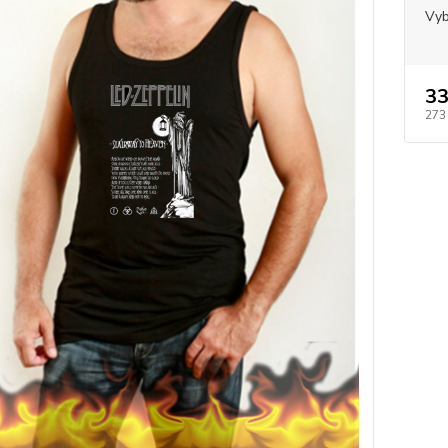
Vyb
33
273