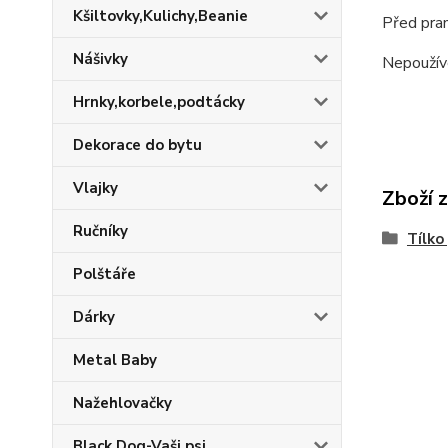
Kšiltovky,Kulichy,Beanie
Před pran
Nášivky
Nepoužív
Hrnky,korbele,podtácky
Dekorace do bytu
Vlajky
Zboží 
Ručníky
Tílko
Polštáře
Dárky
Metal Baby
Nažehlovačky
Black Dog-Vaši psi