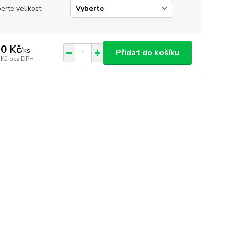
erte velikost
0 Kč
/
ks
Přidat do košíku
 Kč
bez DPH