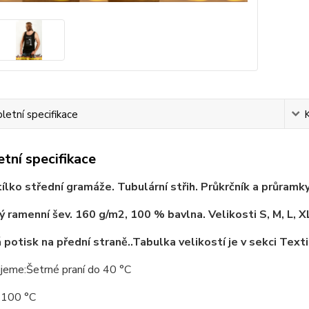
etní specifikace
tní specifikace
ílko střední gramáže. Tubulární střih. Průkrčník a průram
 ramenní šev. 160 g/m2, 100 % bavlna. Velikosti S, M, L, X
 potisk na přední straně..Tabulka velikostí je v sekci Texti
jeme:Šetrné praní do 40 °C
o 100 °C