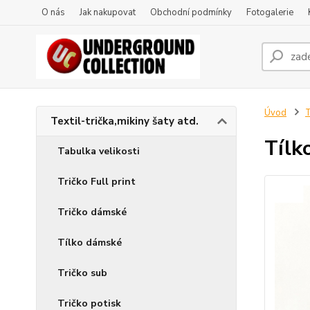
O nás
Jak nakupovat
Obchodní podmínky
Fotogalerie
Úvod
T
Textil-trička,mikiny šaty atd.
Tílk
Tabulka velikosti
Tričko Full print
Tričko dámské
Tílko dámské
Tričko sub
Tričko potisk