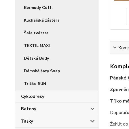
Bermudy Cott.
Kuchařská zástěra
Šála twister
TEXTIL MAXI
Kompl
Dětská Body
Komple
Dámské šaty Snap
Pánské t
Tričko SUN
Zpevněný
Cyklodresy
Tílko má
Batohy
Doporuču
Tašky
Žehlit d