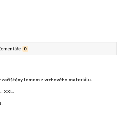
Komentáře
0
ky začištěny lemem z vrchového materiálu.
L, XXL.
l.