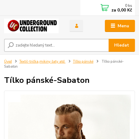
0
ks
za
0,00 Kč
Menu
Hledat
Úvod
Textil-trička,mikiny šaty atd.
Tílko pánské
Tílko pánské-
Sabaton
Tílko pánské-Sabaton