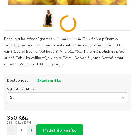
Pánské tílko střední gramáže. Tubulární střih. Průkrčník a průramky
začištěny lemem z vrchového materiálu. Zpevněný ramenní šev. 160
g/m2, 100 % bavlna. Velikosti S, M, L, XL, XXL. Tílko má potisk na přední
straně..Tabulka velikostí je v sekci Textil. Doporučujeme:Šetrné praní
do 40 °C Žehlit do 100...
celý popis
Dostupnost
Skladem 4 ks
Vyberte velikost
350 Kč
/
ks
289 Kč
bez DPH
Přidat do košíku