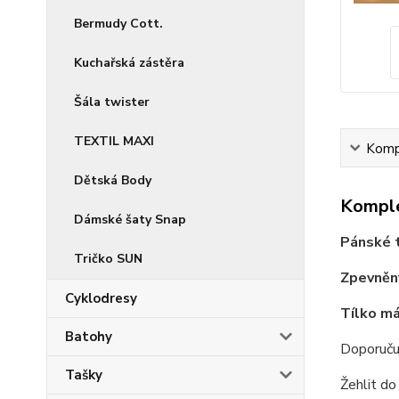
Bermudy Cott.
Kuchařská zástěra
Šála twister
TEXTIL MAXI
Kompl
Dětská Body
Komple
Dámské šaty Snap
Pánské t
Tričko SUN
Zpevněný
Cyklodresy
Tílko má
Batohy
Doporuču
Tašky
Žehlit d