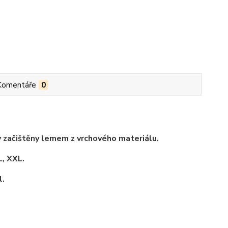
Komentáře
0
ky začištěny lemem z vrchového materiálu.
L, XXL.
l.