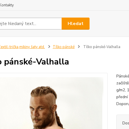
Kontakty
Hledat
extil-trička,mikiny šaty atd.
Tílko pánské
Tílko pánské-Valhalla
o pánské-Valhalla
Pánské
začišt
g/m2, 1
přední 
Doporu
Dos