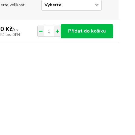
erte velikost
0 Kč
/
ks
Přidat do košíku
 Kč
bez DPH