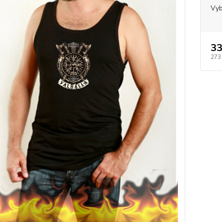
Vyb
33
273