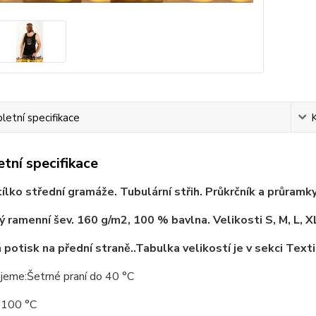
etní specifikace
tní specifikace
ílko střední gramáže. Tubulární střih. Průkrčník a průram
 ramenní šev. 160 g/m2, 100 % bavlna. Velikosti S, M, L, X
 potisk na přední straně..Tabulka velikostí je v sekci Texti
jeme:Šetrné praní do 40 °C
o 100 °C