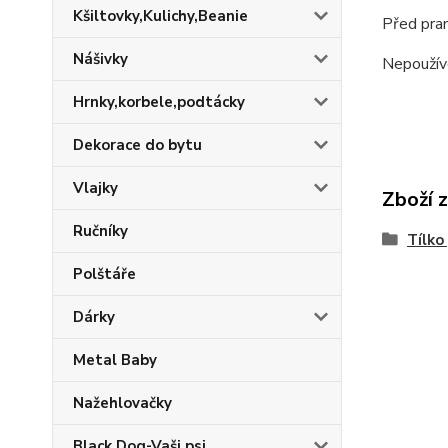
Kšiltovky,Kulichy,Beanie
Před pran
Nášivky
Nepoužív
Hrnky,korbele,podtácky
Dekorace do bytu
Vlajky
Zboží 
Ručníky
Tílko
Polštáře
Dárky
Metal Baby
Nažehlovačky
Black Dog-Vaši psi