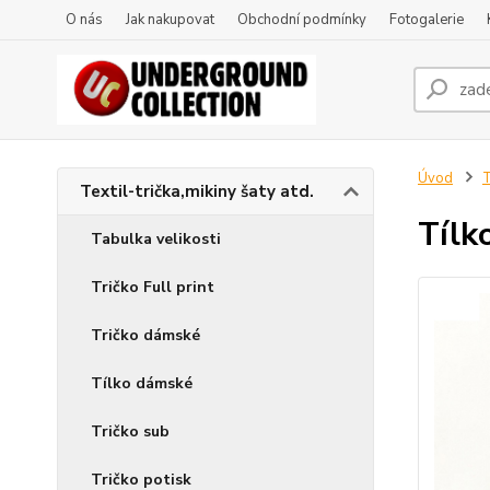
O nás
Jak nakupovat
Obchodní podmínky
Fotogalerie
Úvod
T
Textil-trička,mikiny šaty atd.
Tílk
Tabulka velikosti
Tričko Full print
Tričko dámské
Tílko dámské
Tričko sub
Tričko potisk