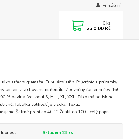
Přihlášení
0
ks
za
0,00 Kč
 tílko střední gramáže. Tubulární střih. Průkrčník a průramky
ěny lemem z vrchového materiálu. Zpevněný ramenní šev. 160
00 % bavlna. Velikosti S, M, L, XL, XXL. Tílko má potisk na
straně..Tabulka velikostí je v sekci Textil.
čujeme:Šetrné praní do 40 °C Žehlit do 100...
celý popis
tupnost
Skladem 23 ks