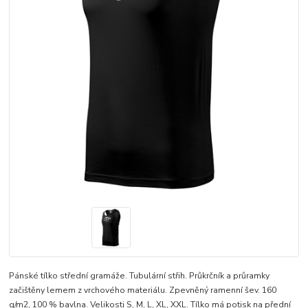
Pánské tílko střední gramáže. Tubulární střih. Průkrčník a průramky
začištěny lemem z vrchového materiálu. Zpevněný ramenní šev. 160
g/m2, 100 % bavlna. Velikosti S, M, L, XL, XXL. Tílko má potisk na přední